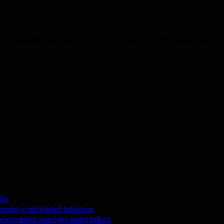
ont,repülőtér,autópálya parancsoló központ,rendőrség,energia és 
zők
odul ív led kijelző falakhoz
ed modulok speciális alakú falhoz