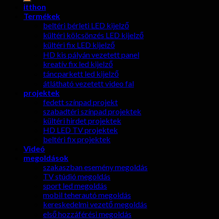
itthon
Termékek
beltéri bérleti LED kijelző
kültéri kölcsönzés LED kijelző
kültéri fix LED kijelző
HD kis pályán vezetett panel
kreatív fix led kijelző
táncparkett led kijelző
átlátható vezetett video fal
projektek
fedett színpad projekt
szabadtéri színpad projektek
kültéri hirdet projektek
HD LED TV projektek
beltéri fix projektek
Videó
megoldások
szakaszban esemény megoldás
TV stúdió megoldás
sport led megoldás
mobil teherautó megoldás
kereskedelmi vezető megoldás
első hozzáférési megoldás