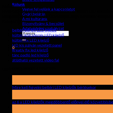
Rólunk
Rólunk
Vegye fel velünk a kapcsolatot
Hyte-Led csoport nyújt minőségi beltéri és kültéri LED kijelzők
Gyári bejárás
szolgáltatások és minőség. Üdvözöljük, hogy bármikor küldjön 
A mi kultúránk
Kategóriák
Bizonyítvány & becsület
Adatvédelmi szabályzat
beltéri bérleti LED kijelző
keresése:
kültéri kölcsönzés LED kijelző
kültéri fix LED kijelző
HD kis pályán vezetett panel
0
kreatív fix led kijelző
tánc padló led kijelző
kocsi
átlátható vezetett video fal
Nincs termék a kosárban.
Legfrissebb hírek
19
Lehet
Mire kell figyelni beltéri LED kijelzők bérlésekor
Hozzászó
15
április
az 6 a LED kijelzők megdöbbentő előnyei élő közvetítésb
17
elront