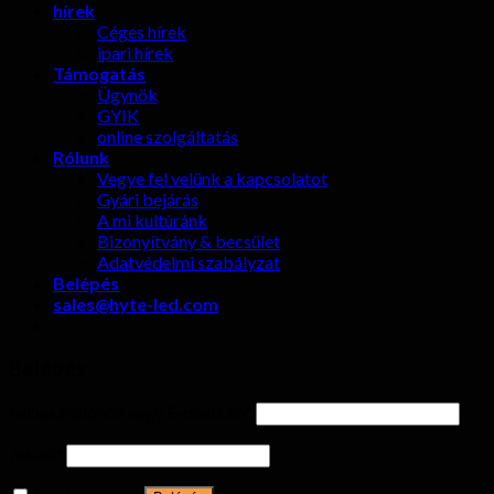
hírek
Céges hírek
ipari hírek
Támogatás
Ügynök
GYIK
online szolgáltatás
Rólunk
Vegye fel velünk a kapcsolatot
Gyári bejárás
A mi kultúránk
Bizonyítvány & becsület
Adatvédelmi szabályzat
Belépés
sales@hyte-led.com
Belépés
Felhasználónév vagy E-mail cím
*
Jelszó
*