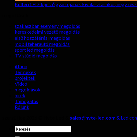
Kültéri LED-kijelző gyártójának kiválasztásakor, négy rés
megoldások
szakaszban esemény megoldás
kereskedelmi vezető megoldás
első hozzáférési megoldás
mobil teherautó megoldás
sport led megoldás
TV stúdió megoldás
itthon
Termékek
projektek
Videó
megoldások
hírek
Támogatás
Rólunk
szerzői jog 2026 ©
Hyte Led &
sales@hyte-led.com
& Led con
keresése: