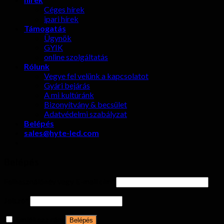
Céges hírek
ipari hírek
Támogatás
Ügynök
GYIK
online szolgáltatás
Rólunk
Vegye fel velünk a kapcsolatot
Gyári bejárás
A mi kultúránk
Bizonyítvány & becsület
Adatvédelmi szabályzat
Belépés
sales@hyte-led.com
Belépés
Felhasználónév vagy E-mail cím
*
Jelszó
*
Emlékezz rám
Belépés