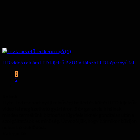
HD videó reklám LED kijelző P7.81 átlátszó LED képernyő fal
1
2
Rólunk
Hyte-Led csoport nyújt minőségi beltéri és kültéri LED kijelzők
videofal megfizethető gyári áron. 5 év garancia kínálnak
minden termékünk biztosítani ügyfeleinknek gondtalan után a
szolgáltatások és minőség. Üdvözöljük, hogy bármikor küldjön
nekünk érdeklődést.
Kategóriák