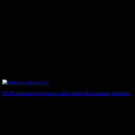
P3.91 átlátszó hologramos LED képernyő ablaküveg videóhoz