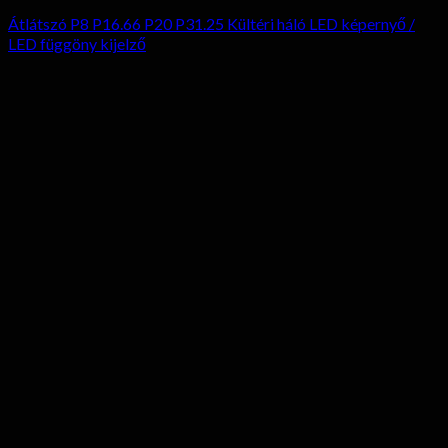
Átlátszó P8 P16.66 P20 P31.25 Kültéri háló LED képernyő /
LED függöny kijelző