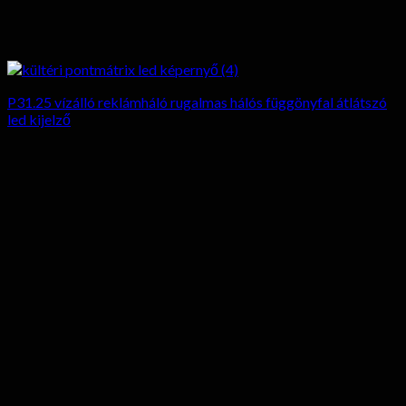
P31.25 vízálló reklámháló rugalmas hálós függönyfal átlátszó
led kijelző