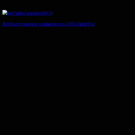
Átlátszó panelek szalagrácsos LED kijelzőfal