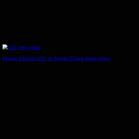
Magas átlátszó LED -es filmjelző üveg ablakokhoz