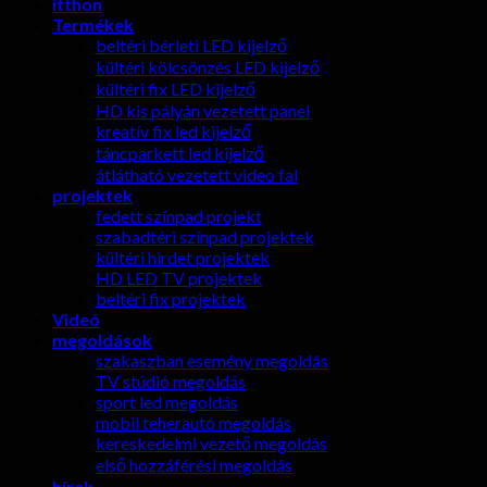
itthon
Termékek
beltéri bérleti LED kijelző
kültéri kölcsönzés LED kijelző
kültéri fix LED kijelző
HD kis pályán vezetett panel
kreatív fix led kijelző
táncparkett led kijelző
átlátható vezetett video fal
projektek
fedett színpad projekt
szabadtéri színpad projektek
kültéri hirdet projektek
HD LED TV projektek
beltéri fix projektek
Videó
megoldások
szakaszban esemény megoldás
TV stúdió megoldás
sport led megoldás
mobil teherautó megoldás
kereskedelmi vezető megoldás
első hozzáférési megoldás
hírek