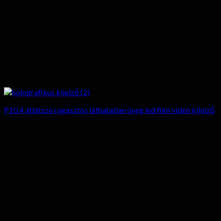
P10.4 átlátszó ragasztós láthatatlan üveg led film videó kijelző