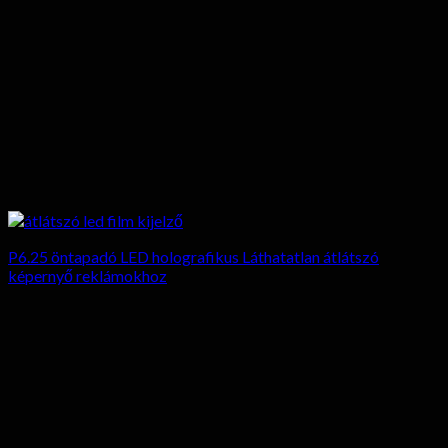
P6.25 öntapadó LED holografikus Láthatatlan átlátszó
képernyő reklámokhoz