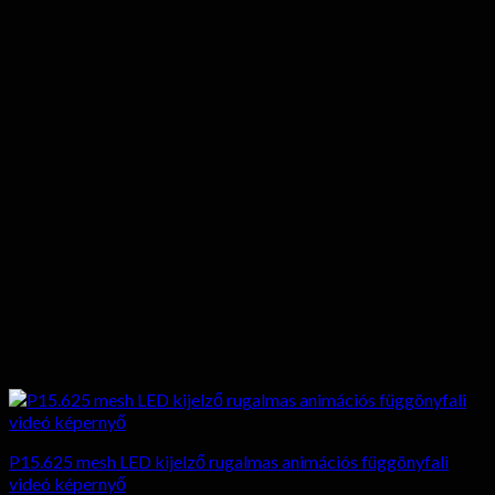
P15.625 mesh LED kijelző rugalmas animációs függönyfali
videó képernyő