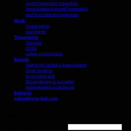
mobil teherautó megoldás
kereskedelmi vezető megoldás
első hozzáférési megoldás
hírek
Céges hírek
ipari hírek
Támogatás
Ügynök
GYIK
online szolgáltatás
Rólunk
Vegye fel velünk a kapcsolatot
Gyári bejárás
A mi kultúránk
Bizonyítvány & becsület
Adatvédelmi szabályzat
Belépés
sales@hyte-led.com
Belépés
Felhasználónév vagy E-mail cím
*