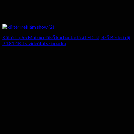
Kültéri Ip65 Matrix elülső karbantartási LED-kijelző Bérleti díj
P4.81 4K Tv videófal színpadra