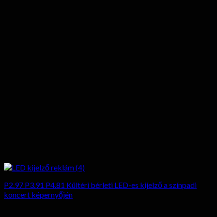
P2.97 P3.91 P4.81 Kültéri bérleti LED-es kijelző a színpadi
koncert képernyőjén