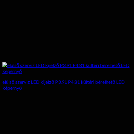
elülső szerviz LED kijelző P3.91 P4.81 kültéri bérelhető LED
képernyő