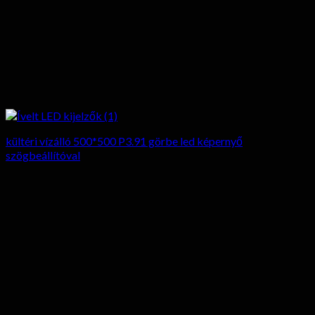
kültéri vízálló 500*500 P3.91 görbe led képernyő
szögbeállítóval