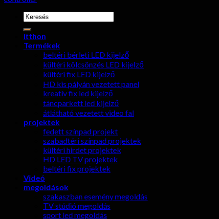
keresése:
itthon
Termékek
beltéri bérleti LED kijelző
kültéri kölcsönzés LED kijelző
kültéri fix LED kijelző
HD kis pályán vezetett panel
kreatív fix led kijelző
táncparkett led kijelző
átlátható vezetett video fal
projektek
fedett színpad projekt
szabadtéri színpad projektek
kültéri hirdet projektek
HD LED TV projektek
beltéri fix projektek
Videó
megoldások
szakaszban esemény megoldás
TV stúdió megoldás
sport led megoldás