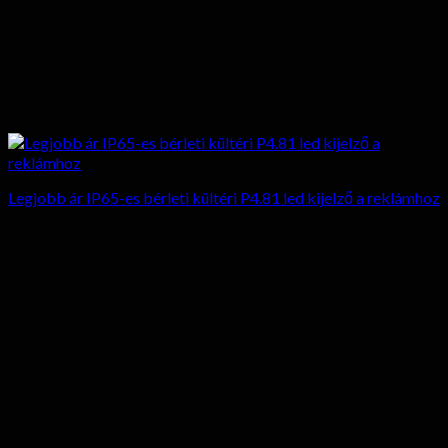
Legjobb ár IP65-es bérleti kültéri P4.81 led kijelző a reklámhoz