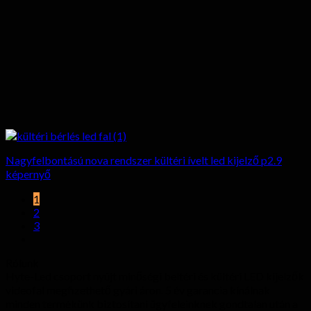
Nagyfelbontású nova rendszer kültéri ívelt led kijelző p2.9
képernyő
1
2
3
Rólunk
Hyte-Led csoport nyújt minőségi beltéri és kültéri LED kijelzők
videofal megfizethető gyári áron. 5 év garancia kínálnak
minden termékünk biztosítani ügyfeleinknek gondtalan után a