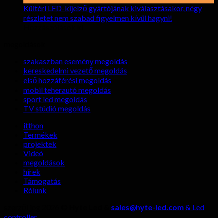
bérlésekor
a
Kültéri LED-kijelző gyártójának kiválasztásakor, négy
LED
részletet nem szabad figyelmen kívül hagyni!
kijelzők
tovább
Hozzászólások ki
Kültéri
megdöbbentő
megoldások
LED-
előnyei
kijelző
élő
szakaszban esemény megoldás
gyártójának
közvetítésben?
kereskedelmi vezető megoldás
kiválasztásakor,
első hozzáférési megoldás
négy
mobil teherautó megoldás
részletet
sport led megoldás
nem
TV stúdió megoldás
szabad
figyelmen
itthon
kívül
Termékek
hagyni!
projektek
Videó
megoldások
hírek
Támogatás
Rólunk
szerzői jog 2026 ©
Hyte Led &
sales@hyte-led.com
& Led
controller