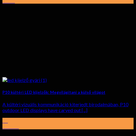
elront
P10 kültéri LED kijelzők: Megvilágítani a külső világot
A kültéri vizuális kommunikáció kiterjedt birodalmában,
P10
outdoor LED displays have carved out
[...]
01
Február