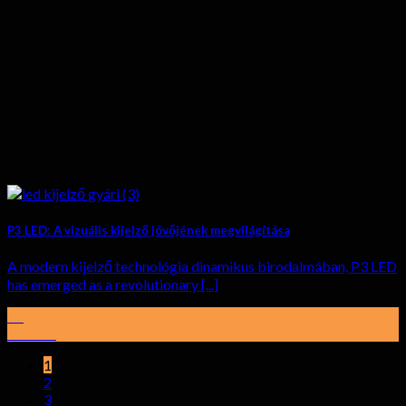
P3 LED: A vizuális kijelző jövőjének megvilágítása
A modern kijelző technológia dinamikus birodalmában,
P3 LED
has emerged as a revolutionary
[...]
01
Február
1
2
3