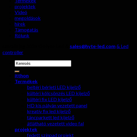
Termékek
hagyni!
projektek
Videó
megoldások
hírek
Támogatás
Rólunk
szerzői jog 2026 ©
Hyte Led &
sales@hyte-led.com
& Led
controller
keresése:
itthon
Termékek
beltéri bérleti LED kijelző
kültéri kölcsönzés LED kijelző
kültéri fix LED kijelző
HD kis pályán vezetett panel
kreatív fix led kijelző
táncparkett led kijelző
átlátható vezetett video fal
projektek
fedett színpad projekt