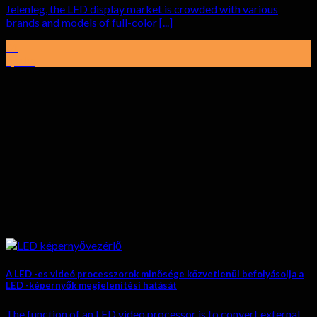
Jelenleg,
the LED display market is crowded with various
brands and models of full-color
[...]
01
április
A LED -es videó processzorok minősége közvetlenül befolyásolja a
LED -képernyők megjelenítési hatását
The function of an LED video processor is to convert external