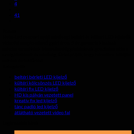
4
…
41
Rólunk
Hyte-Led csoport nyújt minőségi beltéri és kültéri LED kijelzők
videofal megfizethető gyári áron. 5 év garancia kínálnak
minden termékünk biztosítani ügyfeleinknek gondtalan után a
szolgáltatások és minőség. Üdvözöljük, hogy bármikor küldjön
nekünk érdeklődést.
Kategóriák
beltéri bérleti LED kijelző
kültéri kölcsönzés LED kijelző
kültéri fix LED kijelző
HD kis pályán vezetett panel
kreatív fix led kijelző
tánc padló led kijelző
átlátható vezetett video fal
Legfrissebb hírek
19