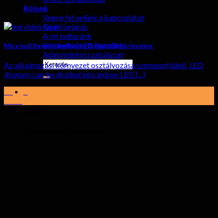
Rólunk
Vegye fel velünk a kapcsolatot
Gyári bejárás
A mi kultúránk
Bizonyítvány & becsület
Mire kell figyelni beltéri LED kijelzők bérlésekor
Adatvédelmi szabályzat
keresése:
Az alkalmazási környezet osztályozása szempontjából,
LED
displays can be divided into indoor LED
[...]
0
19
Lehet
kocsi
Nincs termék a kosárban.