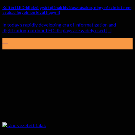
Kültéri LED-kijelző gyártójának kiválasztásakor, négy részletet nem
szabad figyelmen kívül hagyni!
In today’s rapidly developing era of informatization and
digitization
,
outdoor LED displays are widely used
[...]
17
elront