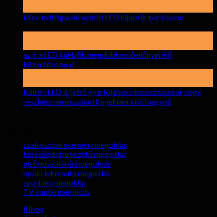
Lehet
Mire kell figyelni beltéri LED kijelzők bérlésekor
tovább
Hozzászólások ki
Mire
15
kell
április
figyelni
az 6 a LED kijelzők megdöbbentő előnyei élő
beltéri
tovább
közvetítésben?
Hozzászólások ki
LED
az
17
kijelzők
6
elront
bérlésekor
a
Kültéri LED-kijelző gyártójának kiválasztásakor, négy
LED
részletet nem szabad figyelmen kívül hagyni!
kijelzők
tovább
Hozzászólások ki
Kültéri
megdöbbentő
megoldások
LED-
előnyei
kijelző
élő
szakaszban esemény megoldás
gyártójának
közvetítésben?
kereskedelmi vezető megoldás
kiválasztásakor,
első hozzáférési megoldás
négy
mobil teherautó megoldás
részletet
sport led megoldás
nem
TV stúdió megoldás
szabad
figyelmen
itthon
kívül