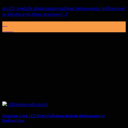
A LED -kijelzők alkalmazásmezőinek technológiai fejlődésével
és bővítésével,
there are more
[...]
02
Július
A színes színű LED kijelző alkalmazásának alkalmazása és
kiválasztása