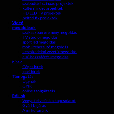
szabadtéri színpad projektek
kültéri hirdet projektek
HD LED TV projektek
beltéri fix projektek
Videó
megoldások
szakaszban esemény megoldás
TV stúdió megoldás
sport led megoldás
mobil teherautó megoldás
kereskedelmi vezető megoldás
első hozzáférési megoldás
hírek
Céges hírek
ipari hírek
Támogatás
Ügynök
GYIK
online szolgáltatás
Rólunk
Vegye fel velünk a kapcsolatot
Gyári bejárás
A mi kultúránk