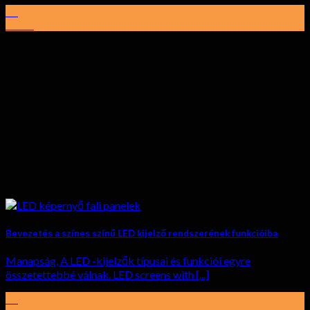
03
elront
Bevezetés a színes színű LED kijelző rendszerének funkcióiba
Manapság, A LED -kijelzők típusai és funkciói egyre
összetettebbé válnak.
LED screens with
[...]
03