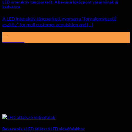
LED interaktív táncparkett: A bevásárlóközpont vásárlóinak új
kedvence
A LED interaktív táncparkett gyorsan a “forgalomvezető
eszköz”
for mall customer acquisition and
[...]
01
November
Bevezetés a LED átlátszó LED videófalakhoz