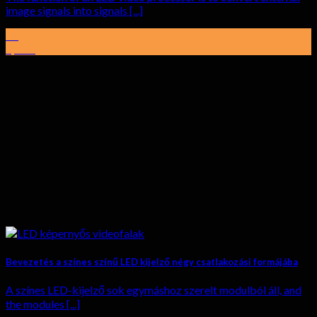
image signals into signals
[...]
01
április
Bevezetés a színes színű LED kijelző négy csatlakozási formájába
A színes LED-kijelző sok egymáshoz szerelt modulból áll,
and
the modules
[...]