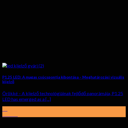
P1.25 LED: A magas csúcspontja kibontása – Meghatározási vizuális
kijelző
Örökké – A kijelző technológiáinak fejlődő panorámája,
P1.25
LED has emerged as a
[...]
01
Február