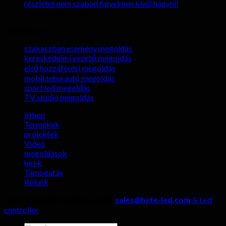
LED
részletet nem szabad figyelmen kívül hagyni!
kijelzők
tovább
Hozzászólások ki
Kültéri
megdöbbentő
megoldások
LED-
előnyei
kijelző
élő
szakaszban esemény megoldás
gyártójának
közvetítésben?
kereskedelmi vezető megoldás
kiválasztásakor,
első hozzáférési megoldás
négy
mobil teherautó megoldás
részletet
sport led megoldás
nem
TV stúdió megoldás
szabad
figyelmen
itthon
kívül
Termékek
hagyni!
projektek
Videó
megoldások
hírek
Támogatás
Rólunk
szerzői jog 2026 ©
Hyte Led &
sales@hyte-led.com
& Led
controller