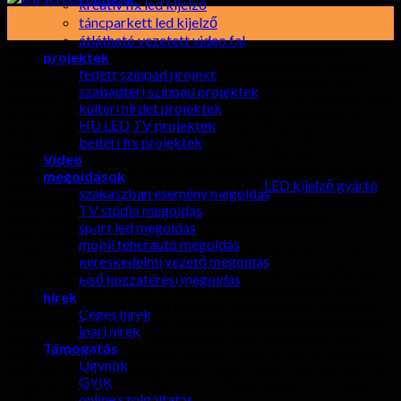
kreatív fix led kijelző
17
táncparkett led kijelző
elront
átlátható vezetett video fal
In today’s rapidly developing era of informatization and
projektek
digitization
,
outdoor LED displays are widely used in various
fedett színpad projekt
occasions due to their high brightness
, világos színek,
and
szabadtéri színpad projektek
efficient information dissemination
.
Outdoor LED displays play
kültéri hirdet projektek
an important role in commercial advertising
,
performance
HD LED TV projektek
stages
,
and information dissemination in public places
.
beltéri fix projektek
azonban,
choosing a suitable outdoor LED display
Videó
manufacturer is not a simple task
. Ebben a folyamatban,
there
megoldások
are several details that cannot be ignored
.
LED kijelző gyártó
szakaszban esemény megoldás
will introduce four key details that need to be paid attention to
TV stúdió megoldás
when choosing an outdoor LED display manufacturer
.
sport led megoldás
The quality of LED display screens
mobil teherautó megoldás
Outdoor LED displays are exposed to natural environments
kereskedelmi vezető megoldás
such as sunlight and rain all year round
,
so their durability and
első hozzáférési megoldás
protection level are crucial
.
When choosing a manufacturer
,
hírek
attention should be paid to whether their products have good
Céges hírek
waterproof
,
dustproof
,
UV resistant
,
and earthquake resistant
ipari hírek
capabilities
. Továbbá,
checking the color consistency and
Támogatás
brightness uniformity of the display screen is also an important
Ügynök
indicator for determining quality
.
High quality LED displays can
GYIK
maintain good display performance under different weather
online szolgáltatás