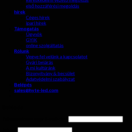
első hozzáférési megoldás
hírek
Céges hírek
ipari hírek
Támogatás
Ügynök
GYIK
online szolgáltatás
Rólunk
Vegye fel velünk a kapcsolatot
Gyári bejárás
A mi kultúránk
Bizonyítvány & becsület
Adatvédelmi szabályzat
Belépés
sales@hyte-led.com
Belépés
Felhasználónév vagy E-mail cím
*
Jelszó
*