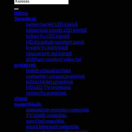
keresése:
itthon
Termékek
beltéri bérleti LED kijelző
kültéri kölcsönzés LED kijelző
kültéri fix LED kijelző
HD kis pályán vezetett panel
kreatív fix led kijelző
táncparkett led kijelző
átlátható vezetett video fal
projektek
fedett színpad projekt
szabadtéri színpad projektek
kültéri hirdet projektek
HD LED TV projektek
beltéri fix projektek
Videó
megoldások
szakaszban esemény megoldás
TV stúdió megoldás
sport led megoldás
mobil teherautó megoldás
kereskedelmi vezető megoldás