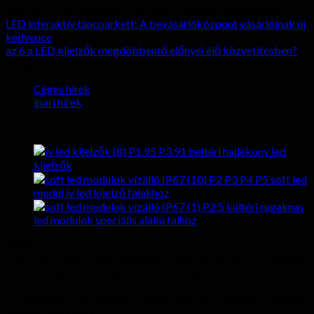
and lay a solid foundation for future business development
.
LED interaktív táncparkett: A bevásárlóközpont vásárlóinak új
kedvence
az 6 a LED kijelzők megdöbbentő előnyei élő közvetítésben?
Kategóriák
Céges hírek
ipari hírek
Kiemelt termékek
P1.95 P3.91 beltéri hajlékony led
kijelzők
P2 P3 P4 P5 soft led
modul ív led kijelző falakhoz
P2.5 kültéri rugalmas
led modulok speciális alakú falhoz
Rólunk
Hyte-Led csoport nyújt minőségi beltéri és kültéri LED kijelzők
videofal megfizethető gyári áron. 5 év garancia kínálnak
minden termékünk biztosítani ügyfeleinknek gondtalan után a
szolgáltatások és minőség. Üdvözöljük, hogy bármikor küldjön
nekünk érdeklődést.