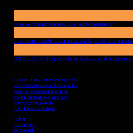
Legfrissebb hírek
19
Lehet
Mire kell figyelni beltéri LED kijelzők bérlésekor
Hozzászó
15
április
az 6 a LED kijelzők megdöbbentő előnyei élő közvetítésb
17
elront
Kültéri LED-kijelző gyártójának kiválasztásakor, négy rés
megoldások
szakaszban esemény megoldás
kereskedelmi vezető megoldás
első hozzáférési megoldás
mobil teherautó megoldás
sport led megoldás
TV stúdió megoldás
itthon
Termékek
projektek