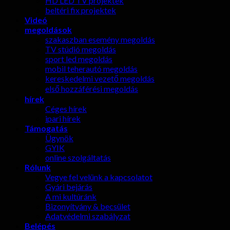
HD LED TV projektek
beltéri fix projektek
Videó
megoldások
szakaszban esemény megoldás
TV stúdió megoldás
sport led megoldás
mobil teherautó megoldás
kereskedelmi vezető megoldás
első hozzáférési megoldás
hírek
Céges hírek
ipari hírek
Támogatás
Ügynök
GYIK
online szolgáltatás
Rólunk
Vegye fel velünk a kapcsolatot
Gyári bejárás
A mi kultúránk
Bizonyítvány & becsület
Adatvédelmi szabályzat
Belépés