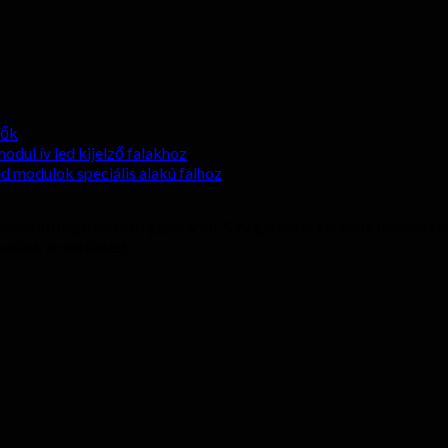
zők
odul ív led kijelző falakhoz
ed modulok speciális alakú falhoz
 videofal megfizethető gyári áron. 5 év garancia kínálnak minden t
nekünk érdeklődést.