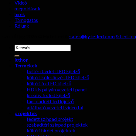
Videó
megoldások
hírek
Támogatás
Rólunk
szerzői jog 2026 ©
Hyte Led &
sales@hyte-led.com
& Led con
keresése:
itthon
Termékek
beltéri bérleti LED kijelző
kültéri kölcsönzés LED kijelző
kültéri fix LED kijelző
HD kis pályán vezetett panel
kreatív fix led kijelző
táncparkett led kijelző
átlátható vezetett video fal
projektek
fedett színpad projekt
szabadtéri színpad projektek
kültéri hirdet projektek