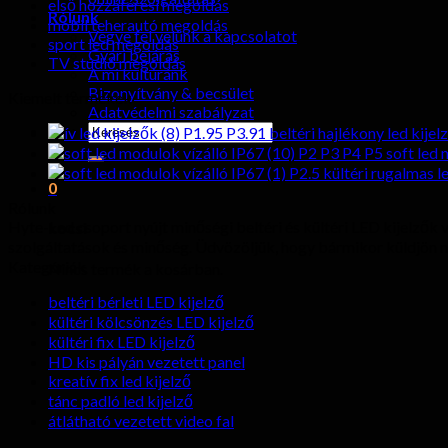
első hozzáférési megoldás
Rólunk
mobil teherautó megoldás
Vegye fel velünk a kapcsolatot
sport led megoldás
Gyári bejárás
TV stúdió megoldás
A mi kultúránk
Bizonyítvány & becsület
Kiemelt termékek
Adatvédelmi szabályzat
keresése:
P1.95 P3.91 beltéri hajlékony led kijel
P2 P3 P4 P5 soft led m
P2.5 kültéri rugalmas l
0
Rólunk
Hyte-Led csoport nyújt minőségi beltéri és kültéri LED kijelzők
kocsi
szolgáltatások és minőség. Üdvözöljük, hogy bármikor küldjön 
Kategóriák
Nincs termék a kosárban.
beltéri bérleti LED kijelző
kültéri kölcsönzés LED kijelző
kültéri fix LED kijelző
HD kis pályán vezetett panel
kreatív fix led kijelző
tánc padló led kijelző
átlátható vezetett video fal