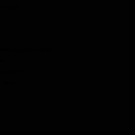
lénk képet
párbaj csatornák hőleadás
lló
 a tápegység
el késése