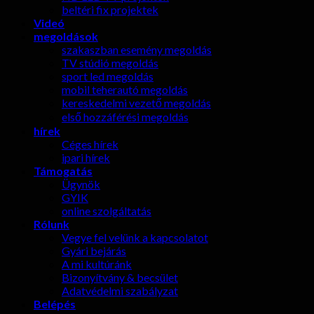
beltéri fix projektek
Videó
megoldások
szakaszban esemény megoldás
TV stúdió megoldás
sport led megoldás
mobil teherautó megoldás
kereskedelmi vezető megoldás
első hozzáférési megoldás
hírek
Céges hírek
ipari hírek
Támogatás
Ügynök
GYIK
online szolgáltatás
Rólunk
Vegye fel velünk a kapcsolatot
Gyári bejárás
A mi kultúránk
Bizonyítvány & becsület
Adatvédelmi szabályzat
Belépés