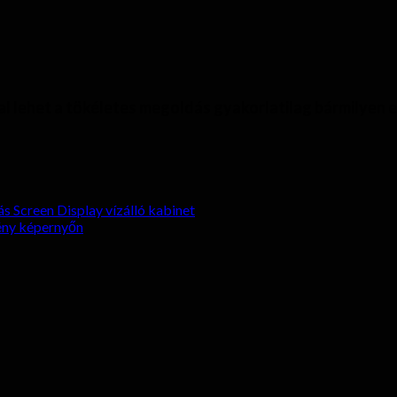
ófal lehet a tökéletes megoldás gyakorlatilag bármilyen
s Screen Display vízálló kabinet
ény képernyőn