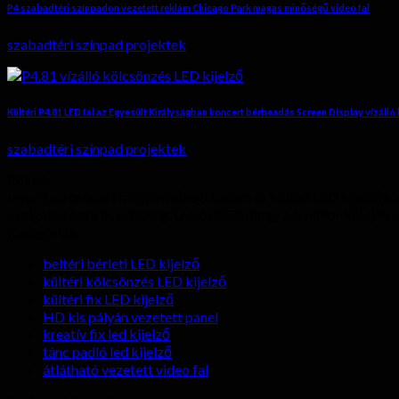
P4 szabadtéri színpadon vezetett reklám Chicago Park magas minőségű video fal
szabadtéri színpad projektek
Kültéri P4.81 LED fal az Egyesült Királyságban koncert bérbeadás Screen Display vízálló
szabadtéri színpad projektek
Rólunk
Hyte-Led csoport nyújt minőségi beltéri és kültéri LED kijelzők
szolgáltatások és minőség. Üdvözöljük, hogy bármikor küldjön 
Kategóriák
beltéri bérleti LED kijelző
kültéri kölcsönzés LED kijelző
kültéri fix LED kijelző
HD kis pályán vezetett panel
kreatív fix led kijelző
tánc padló led kijelző
átlátható vezetett video fal