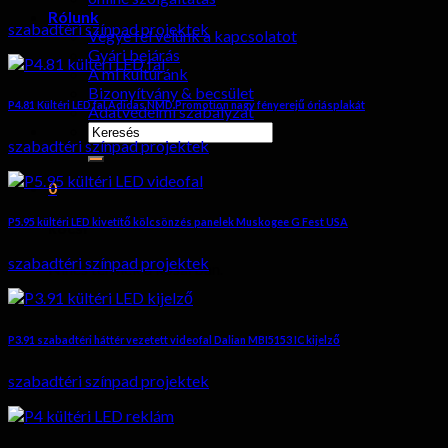
Rólunk
szabadtéri színpad projektek
Vegye fel velünk a kapcsolatot
Gyári bejárás
A mi kultúránk
Bizonyítvány & becsület
P4.81 Kültéri LED fal Adidas NMD Promotion nagy fényerejű óriásplakát
Adatvédelmi szabályzat
keresése:
szabadtéri színpad projektek
0
P5.95 kültéri LED kivetítő kölcsönzés panelek Muskogee G Fest USA
kocsi
szabadtéri színpad projektek
Nincs termék a kosárban.
P3.91 szabadtéri háttér vezetett videofal Dalian MBI5153 IC kijelző
szabadtéri színpad projektek