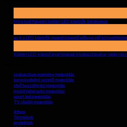
Legfrissebb hírek
19
Lehet
Mire kell figyelni beltéri LED kijelzők bérlésekor
Hozzászó
15
április
az 6 a LED kijelzők megdöbbentő előnyei élő közvetítésb
17
elront
Kültéri LED-kijelző gyártójának kiválasztásakor, négy rés
megoldások
szakaszban esemény megoldás
kereskedelmi vezető megoldás
első hozzáférési megoldás
mobil teherautó megoldás
sport led megoldás
TV stúdió megoldás
itthon
Termékek
projektek