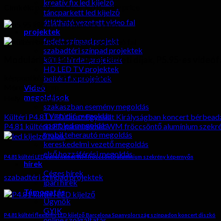
kreatív fix led kijelző
Címkék:
p5.95 outdoor led display price
táncparkett led kijelző
átlátható vezetett video fal
projektek
fedett színpad projekt
szabadtéri színpad projektek
Moduláris kültéri LED-es bérleti díjak, P5.95-es vide
kültéri hirdet projektek
HD LED TV projektek
képpontköz: P5.95 kültéri panel
beltéri fix projektek
Méret：400 nm
Videó
megoldások
Hely： Hangzhou
szakaszban esemény megoldás
TV stúdió megoldás
Kültéri P4.81 LED fal az Egyesült Királyságban koncert bérbeadá
sport led megoldás
P4.81 kültéri LED panel német WM fröccsöntő alumínium szekr
mobil teherautó megoldás
kereskedelmi vezető megoldás
első hozzáférési megoldás
P4.81 kültéri LED panel német WM fröccsöntő alumínium szekrény képernyőn
hírek
Céges hírek
szabadtéri színpad projektek
ipari hírek
Támogatás
Ügynök
GYIK
P4.81 kültéri flexibilis LED kijelző Barcelona Spanyolország színpadon koncert diszkó
online szolgáltatás