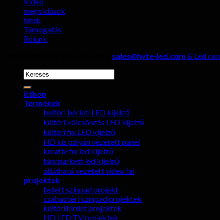
Videó
megoldások
hírek
Támogatás
Rólunk
szerzői jog 2026 ©
Hyte Led &
sales@hyte-led.com
& Led con
keresése:
itthon
Termékek
beltéri bérleti LED kijelző
kültéri kölcsönzés LED kijelző
kültéri fix LED kijelző
HD kis pályán vezetett panel
kreatív fix led kijelző
táncparkett led kijelző
átlátható vezetett video fal
projektek
fedett színpad projekt
szabadtéri színpad projektek
kültéri hirdet projektek
HD LED TV projektek