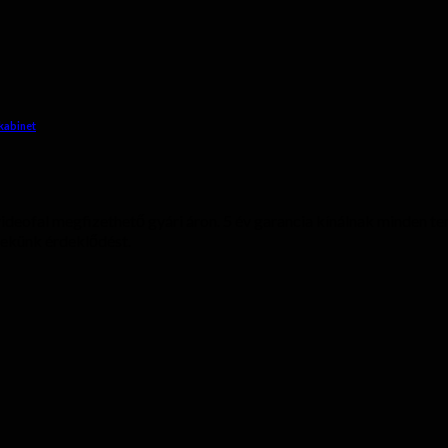
 kabinet
 videofal megfizethető gyári áron. 5 év garancia kínálnak minden t
nekünk érdeklődést.