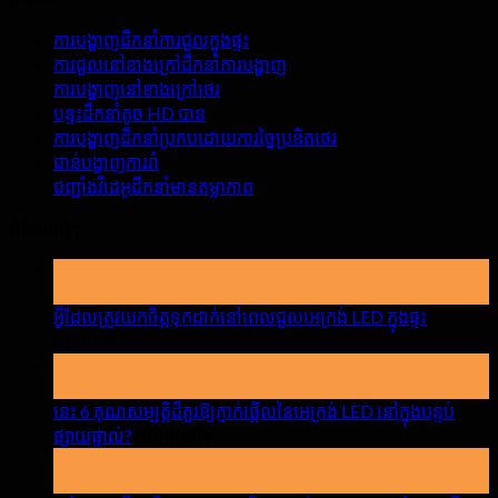
ការបង្ហាញដឹកនាំការជួលក្នុងផ្ទះ
ការជួលនៅខាងក្រៅដឹកនាំការបង្ហាញ
ការបង្ហាញនៅខាងក្រៅថេរ
បន្ទះដឹកនាំតូច HD បាន
ការបង្ហាញដឹកនាំប្រកបដោយការច្នៃប្រឌិតថេរ
ជាន់បង្ហាញការរាំ
ជញ្ជាំងវីដេអូដឹកនាំមានតម្លាភាព
ព័ត៌មានថ្មីៗ
19
ឧសភា
អ្វីដែលត្រូវយកចិត្តទុកដាក់នៅពេលជួលអេក្រង់ LED ក្នុងផ្ទះ
បើក
យោបល់បិទ
15
អ្វី
មេសា
ដែល
នេះ 6 គុណសម្បត្តិដ៏គួរឱ្យភ្ញាក់ផ្អើលនៃអេក្រង់ LED នៅក្នុងបន្ទប់
ត្រូវយក
បើក
ផ្សាយផ្ទាល់?
យោបល់បិទ
ចិត្ត
17
នេះ
ទុកដាក់
មីនា
6
នៅ