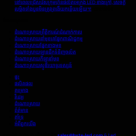
គុណ
នៅពេលជ្រើសរើសក្រុមហ៊ុនផលិតអេក្រង់ LED ខាងក្រៅ, សេចក្តី
ពេលជួលអេ
សម្បត្តិ
បើក
លម្អិតទាំងបួនមិនត្រូវព្រងើយកន្តើយឡើយ។!
យោបល់បិទ
ក្រង់
ដ៏
នៅពេល
LED
ដំណោះស្រាយ
គួរឱ្យ
ជ្រើសរើស
ក្នុង
ភ្ញាក់
ក្រុម
ផ្ទះ
ដំណោះស្រាយព្រឹត្តិការណ៍ដំណាក់កាល
ផ្អើល
ហ៊ុន
ដំណោះស្រាយនាំមុខគេផ្នែកពាណិជ្ជកម្ម
នៃអេ
ផលិតអេ
ដំណោះស្រាយផ្នែកខាងមុខ
ក្រង់
ក្រង់
ដំណោះស្រាយឡានដឹកទំនិញចល័ត
LED
LED
ដំណោះស្រាយកីឡានាំមុខ
នៅ
ខាង
ដំណោះស្រាយស្ទូឌីយោទូរទស្សន៍
ក្នុង
ក្រៅ,
បន្ទប់
សេចក្តី
ផ្ទះ
ផ្សាយ
លម្អិត
ផលិតផល
ផ្ទាល់?
ទាំងបួន
គម្រោង
មិន
វីដេអូ
ត្រូវ
ដំណោះស្រាយ
ព្រងើយ
ព័ត៌មាន
កន្តើយ
គាំទ្រ
ឡើយ។!
អំពី​ពួក​យើង
រក្សាសិទ្ធិ 2026 ©
ហីតលីតនិង
sales@hyte-led.com
& Led