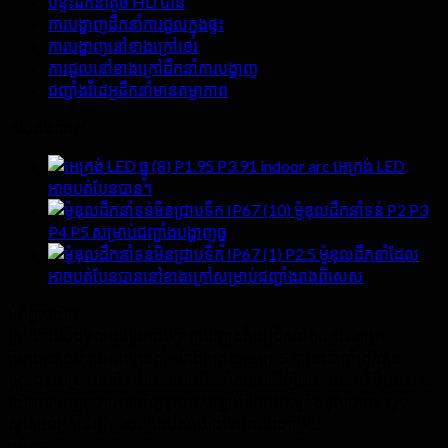
បន្ទះដឹកនាំតូច HD បាន
ការបង្ហាញដឹកនាំការជួលក្នុងផ្ទះ
ការបង្ហាញនៅខាងក្រៅថេរ
ការជួលនៅខាងក្រៅដឹកនាំការបង្ហាញ
ជញ្ជាំងវីដេអូដឹកនាំមានតម្លាភាព
ផលិតផលក្តៅ
P1.95 P3.91 indoor arc អេក្រង់ LED
អាចបត់បែនបាន។
ម៉ូឌុលដឹកនាំទន់ P2 P3
P4 P5 សម្រាប់ជញ្ជាំងបង្ហាញធ្នូ
P2.5 ម៉ូឌុលដឹកនាំដែល
អាចបត់បែនបាននៅខាងក្រៅសម្រាប់ជញ្ជាំងរាងពិសេស
អំពី​ពួក​យើង
ក្រុមហុដលីដផ្តល់ជូននូវការបង្ហាញជញ្ជាំងវីដេអូដឹកនាំក្នុងផ្ទះនិងក្រៅ
ប្រកបដោយគុណភាពក្នុងតម្លៃរោងចក្រសមរម្យ. 5 ការធានាឆ្នាំត្រូវបាន
ផ្តល់ជូនសម្រាប់ផលិតផលរបស់យើងទាំងអស់ដើម្បីធានាដល់អតិថិជនរបស់
យើងដោយគ្មានការយកចិត្តទុកដាក់បន្ទាប់ពីសេវាកម្មនិងគុណភាព. សូម
ស្វាគមន៍អ្នកដើម្បីផ្ញើសំណួររបស់យើងនៅពេលណាមួយ.
ប្រភេទ