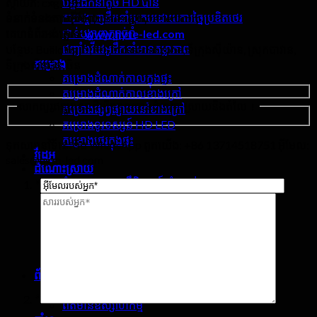
បន្ទះដឹកនាំតូច HD បាន
ស្កាយភ៍: cxg-១១
ការបង្ហាញដឹកនាំប្រកបដោយការច្នៃប្រឌិតថេរ
ទំនាក់ទំនងតាមអ៊ីមែល:
Sales@hyte-led.com
ជាន់បង្ហាញក្បាច់រាំ
គេហទំព័រអង់គ្លេស
:
www.hyte-led.com
ជញ្ជាំងវីដេអូដឹកនាំមានតម្លាភាព
បន្ថែម:
Buiilding D
,
HF Industrial zone
, ទីក្រុងស៊ីយ៉ាន, ស្រុកបាវាន,
គម្រោង
ទីក្រុងសិនជិន, ចិន
គម្រោងដំណាក់កាលក្នុងផ្ទះ
គម្រោងដំណាក់កាលខាងក្រៅ
សាកសួរឥឡូវនេះដើម្បីទទួលបានដំណោះស្រាយនិងតំលៃ！
គម្រោងផ្សព្វផ្សាយនៅខាងក្រៅ
គម្រោងទូរទស្សន៍ HD LED
គម្រោងថេរក្នុងផ្ទះ
ទុកសារនៅទីនេះនិង WhatsApp ពួកយើង: +86 13714518751 អ៊ីមែល:
វីដេអូ
sales@hyte-led.com
ដំណោះស្រាយ
ដំណោះស្រាយព្រឹត្តិការណ៍ដំណាក់កាល
*
ដំណោះស្រាយស្ទូឌីយោទូរទស្សន៍
ដំណោះស្រាយកីឡានាំមុខ
ដំណោះស្រាយឡានដឹកទំនិញចល័ត
ដំណោះស្រាយនាំមុខគេផ្នែកពាណិជ្ជកម្ម
ដំណោះស្រាយផ្នែកខាងមុខ
ព័ត៌មាន
ព័ត៌មានក្រុមហ៊ុន
*
ព័ត៌មានឧស្សាហកម្ម