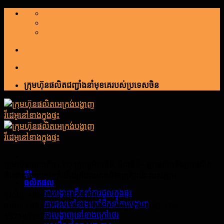
រំលង
ទៅ
មាតិកា
ក្រុមហ៊ុនផលិតជញ្ជាំងនាំមុខគេរបស់ប្រទេសចិន
ក្រុមហ៊ុនហាយតិច LED គ្រុបខូអិលធីឌី, អិលធីឌី—អ្នកផលិតនិងអ្នកផលិត
ផ្ទះ
ដំណោះស្រាយជញ្ជាំងវីដេអូដែលមានជំនាញវិជ្ជាជីវៈរបស់អ្នក!
ផលិតផល
ការបង្ហាញដឹកនាំការជួលក្នុងផ្ទះ
ទូរស័ព្ទ: +86-755-33123095
ការជួលនៅខាងក្រៅដឹកនាំការបង្ហាញ
ចល័ត: +86 13714518751 WhatsApp(Wechat): +86
ការបង្ហាញនៅខាងក្រៅថេរ
13714518751