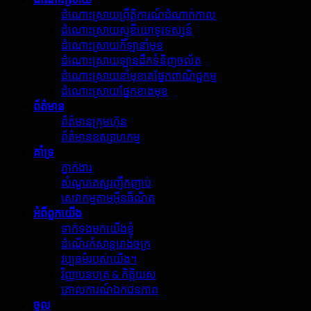
ដំណោះស្រាយព្រឹត្តិការណ៍ដំណាក់កាល
ដំណោះស្រាយស្ទូឌីយោទូរទស្សន៍
ដំណោះស្រាយកីឡានាំមុខ
ដំណោះស្រាយឡានដឹកទំនិញចល័ត
ដំណោះស្រាយនាំមុខគេផ្នែកពាណិជ្ជកម្ម
ដំណោះស្រាយផ្នែកខាងមុខ
ព័ត៌មាន
ព័ត៌មានក្រុមហ៊ុន
ព័ត៌មានឧស្សាហកម្ម
គាំទ្រ
ភ្នាក់ងារ
សំណួរគេសួរញឹកញាប់
សេវាកម្មតាមអ៊ីនធឺណិត
អំពី​ពួក​យើង
ទាក់ទងមកយើងខ្ញុំ
ដំណើរកំសាន្តរោងចក្រ
វប្បធម៌របស់យើង។
វិញ្ញាបនបត្រ & កិត្តិយស
គោលការណ៍ឯកជនភាព
ចូល