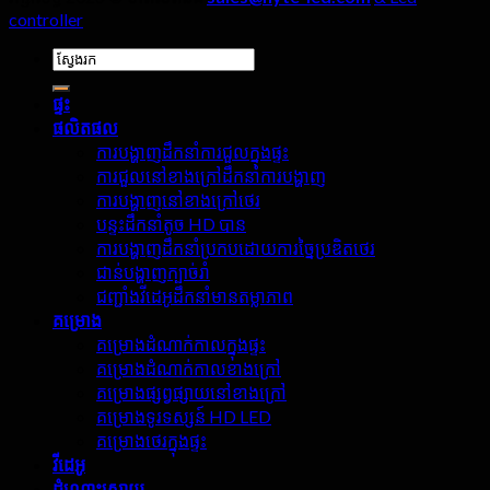
controller
ស្វែងរក:
ផ្ទះ
ផលិតផល
ការបង្ហាញដឹកនាំការជួលក្នុងផ្ទះ
ការជួលនៅខាងក្រៅដឹកនាំការបង្ហាញ
ការបង្ហាញនៅខាងក្រៅថេរ
បន្ទះដឹកនាំតូច HD បាន
ការបង្ហាញដឹកនាំប្រកបដោយការច្នៃប្រឌិតថេរ
ជាន់បង្ហាញក្បាច់រាំ
ជញ្ជាំងវីដេអូដឹកនាំមានតម្លាភាព
គម្រោង
គម្រោងដំណាក់កាលក្នុងផ្ទះ
គម្រោងដំណាក់កាលខាងក្រៅ
គម្រោងផ្សព្វផ្សាយនៅខាងក្រៅ
គម្រោងទូរទស្សន៍ HD LED
គម្រោងថេរក្នុងផ្ទះ
វីដេអូ
ដំណោះស្រាយ