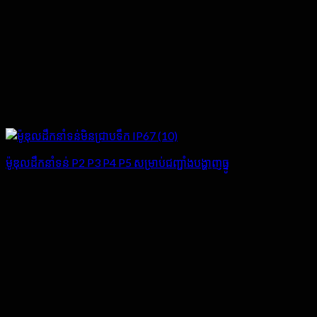
ម៉ូឌុលដឹកនាំទន់ P2 P3 P4 P5 សម្រាប់ជញ្ជាំងបង្ហាញធ្នូ