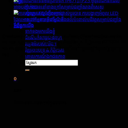
P2.5 ម៉ូឌុលដឹកនាំដែល
គាំទ្រ
ភ្នាក់ងារ
អាចបត់បែនបាននៅខាងក្រៅសម្រាប់ជញ្ជាំងរាងពិសេស
សំណួរគេសួរញឹកញាប់
ការបង្ហាញអំពូល LED
សេវាកម្មតាមអ៊ីនធឺណិត
ដែលអាចបត់បែនបានជាមួយនឹងផលប៉ះពាល់បដិវត្តសម្រាប់ជញ្ជាំង
អំពី​ពួក​យើង
វីដេអូ
ទាក់ទងមកយើងខ្ញុំ
Creatuve fixed led display screens from China best led display
ដំណើរកំសាន្តរោងចក្រ
screen manufacturers អ្នកផ្គត់ផ្គង់និងរោងចក្រ, ទិញ smd P2 P3 P4 P4
វប្បធម៌របស់យើង។
P5 P6 ផ្សាយពាណិជ្ជកម្មនៅខាងក្នុងបានដឹកនាំបន្ទះជញ្ជាំងក្នុងតម្លៃល្អឥឡូវ
វិញ្ញាបនបត្រ & កិត្តិយស
នេះ.
គោលការណ៍ឯកជនភាព
ស្វែងរក:
0
រទេះ
មិនមានផលិតផលនៅក្នុងរទេះទេ.