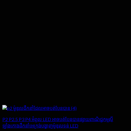
P2 P2.5 P3 P4 អំពូល LED អាចបត់បែនបានផ្សាយពាណិជ្ជកម្មស៊ី
ឡាំងកោងដឹកនាំអេក្រង់បង្ហាញម៉ូឌុលទន់ LED