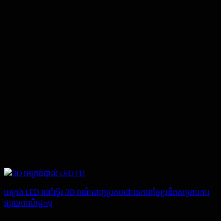
អេក្រង់ LED រាងស្វ៊ែរ 3D ពណ៌ពេញប្រកបដោយភាពច្នៃប្រឌិតសម្រាប់ការ
ផ្សាយពាណិជ្ជកម្ម