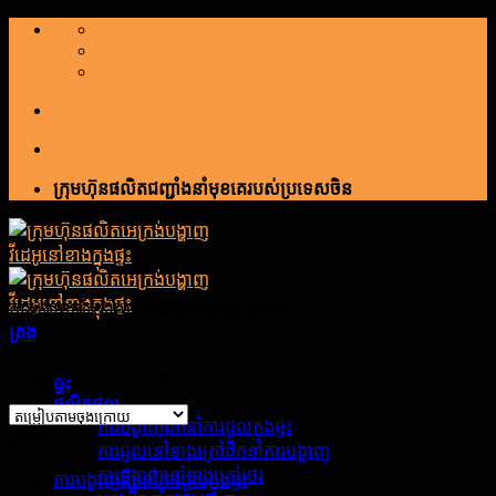
រំលង
ទៅ
មាតិកា
ក្រុមហ៊ុនផលិតជញ្ជាំងនាំមុខគេរបស់ប្រទេសចិន
ការបង្ហាញដឹកនាំប្រកបដោយការច្នៃប្រឌិតថេរ
ត្រង
ការបង្ហាញ ១–12 នៃ 23 លទ្ធផល
ផ្ទះ
ផលិតផល
ការបង្ហាញដឹកនាំការជួលក្នុងផ្ទះ
ប្រភេទ
ការជួលនៅខាងក្រៅដឹកនាំការបង្ហាញ
ការបង្ហាញនៅខាងក្រៅថេរ
ការបង្ហាញដឹកនាំការជួលក្នុងផ្ទះ