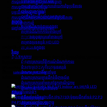
បន្ទះដឹកនាំតូច HD បាន
ការជួលនៅខាងក្រៅដឹកនាំការបង្ហាញ
ការបង្ហាញដឹកនាំប្រកបដោយការច្នៃប្រឌិតថេរ
ការបង្ហាញនៅខាងក្រៅថេរ
ជាន់បង្ហាញក្បាច់រាំ
បន្ទះដឹកនាំតូច HD បាន
ជញ្ជាំងវីដេអូដឹកនាំមានតម្លាភាព
ការបង្ហាញដឹកនាំប្រកបដោយការច្នៃប្រឌិតថេរ
គម្រោង
ជាន់បង្ហាញការរាំ
គម្រោងដំណាក់កាលក្នុងផ្ទះ
ជញ្ជាំងវីដេអូដឹកនាំមានតម្លាភាព
គម្រោងដំណាក់កាលខាងក្រៅ
គម្រោងផ្សព្វផ្សាយនៅខាងក្រៅ
ទាក់ទង​មក​ពួក​យើង
គម្រោងទូរទស្សន៍ HD LED
គម្រោងថេរក្នុងផ្ទះ
ក្រុមហ៊ុនហ៊ីធី - លីដខូអិលធីឌី
វីដេអូ
ដំណោះស្រាយ
អាសយដ្ឋាន:
សួនឧស្សាហកម្មអេស។ អិល។ ស៊ី, ទីក្រុងស៊ីយ៉ាន, ស្រុកបាវាន,
ដំណោះស្រាយព្រឹត្តិការណ៍ដំណាក់កាល
ទីក្រុងសិនជិន, ចិន
ដំណោះស្រាយស្ទូឌីយោទូរទស្សន៍
WhatsApp:
+86 13714518751
ដំណោះស្រាយកីឡានាំមុខ
អ៊ីមែល:
sales@hyte-led.com
ដំណោះស្រាយឡានដឹកទំនិញចល័ត
ផលិតផលក្តៅ
ដំណោះស្រាយនាំមុខគេផ្នែកពាណិជ្ជកម្ម
P1.95 P3.91 indoor arc អេក្រង់ LED
ដំណោះស្រាយផ្នែកខាងមុខ
អាចបត់បែនបាន។
ព័ត៌មាន
ម៉ូឌុលដឹកនាំទន់ P2 P3
ព័ត៌មានក្រុមហ៊ុន
P4 P5 សម្រាប់ជញ្ជាំងបង្ហាញធ្នូ
ព័ត៌មានឧស្សាហកម្ម