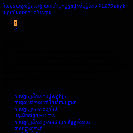
និយមន័យខ្ពស់ម៉ូឌុលផ្សាយពាណិជ្ជកម្មក្នុងផ្ទះតម្លៃម៉ូឌែល P1.875 អេក្រង់
បង្ហាញដែលអាចបត់បែនបាន
1
2
អំពី​ពួក​យើង
ក្រុមហុដលីដផ្តល់ជូននូវការបង្ហាញជញ្ជាំងវីដេអូដឹកនាំក្នុងផ្ទះនិងក្រៅ
ប្រកបដោយគុណភាពក្នុងតម្លៃរោងចក្រសមរម្យ. 5 ការធានាឆ្នាំត្រូវបាន
ផ្តល់ជូនសម្រាប់ផលិតផលរបស់យើងទាំងអស់ដើម្បីធានាដល់អតិថិជនរបស់
យើងដោយគ្មានការយកចិត្តទុកដាក់បន្ទាប់ពីសេវាកម្មនិងគុណភាព. សូម
ស្វាគមន៍អ្នកដើម្បីផ្ញើសំណួររបស់យើងនៅពេលណាមួយ.
ប្រភេទ
ការបង្ហាញដឹកនាំការជួលក្នុងផ្ទះ
ការជួលនៅខាងក្រៅដឹកនាំការបង្ហាញ
ការបង្ហាញនៅខាងក្រៅថេរ
បន្ទះដឹកនាំតូច HD បាន
ការបង្ហាញដឹកនាំប្រកបដោយការច្នៃប្រឌិតថេរ
ជាន់បង្ហាញការរាំ