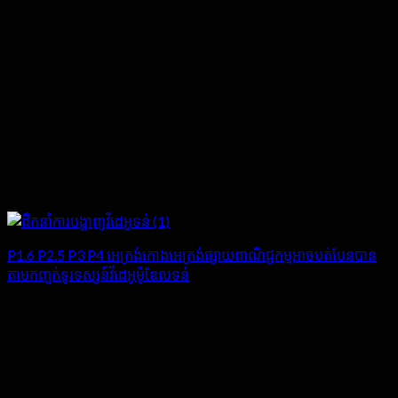
P1.6 P2.5 P3 P4 អេក្រង់កោងអេក្រង់ផ្សាយពាណិជ្ជកម្មអាចបត់បែនបាន
តាមកញ្ចក់ទូរទស្សន៍វីដេអូម៉ូឌែលទន់