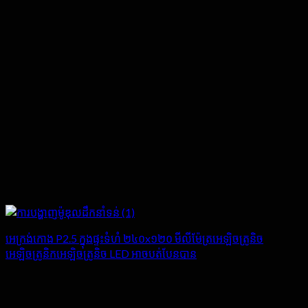
អេក្រង់កោង P2.5 ក្នុងផ្ទះទំហំ ២៤០x១២០ មីលីម៉ែត្រអេឡិចត្រូនិច
អេឡិចត្រូនិកអេឡិចត្រូនិច LED អាចបត់បែនបាន