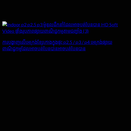
ការបង្ហាញលើអេក្រង់ខ្សែកោងក្នុងផ្ទះ p2.5 / p3 / p4 អេក្រង់ផ្សាយ
ពាណិជ្ជកម្មដែលអាចបត់បែនបានអាចបត់បែនបាន