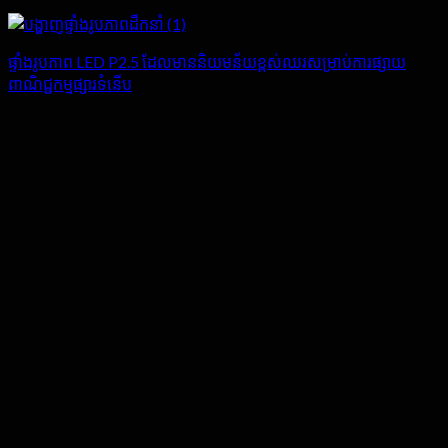
ផ្ទាំងរូបភាព LED P2.5 ដែលមាននិយមន័យខ្ពស់ឈរសម្រាប់ការផ្សាយ
ពាណិជ្ជកម្មផ្សារទំនើប