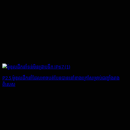
P2.5 ម៉ូឌុលដឹកនាំដែលអាចបត់បែនបាននៅខាងក្រៅសម្រាប់ជញ្ជាំងរាង
ពិសេស