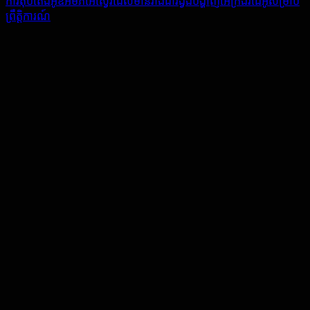
ការតុបតែងអូឌីអឹមភីអេស្វ៊ែរដែលមានរាងជារង្វង់បង្ហាញអេក្រង់វីដេអូសម្រាប់
ព្រឹត្តិការណ៍