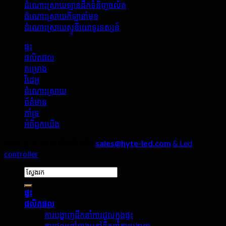
ដំណោះស្រាយឡានដឹកទំនិញចល័ត
LED
LED
ដំណោះស្រាយកីឡានាំមុខ
នៅ
ខាង
ដំណោះស្រាយស្ទូឌីយោទូរទស្សន៍
ក្នុង
ក្រៅ,
បន្ទប់
សេចក្តី
ផ្ទះ
ផ្សាយ
លម្អិត
ផលិតផល
ផ្ទាល់?
ទាំងបួន
គម្រោង
មិន
វីដេអូ
ត្រូវ
ដំណោះស្រាយ
ព្រងើយ
ព័ត៌មាន
កន្តើយ
គាំទ្រ
ឡើយ។!
អំពី​ពួក​យើង
រក្សាសិទ្ធិ 2026 ©
ហីតលីតនិង
sales@hyte-led.com
& Led
controller
ស្វែងរក:
ផ្ទះ
ផលិតផល
ការបង្ហាញដឹកនាំការជួលក្នុងផ្ទះ
ការជួលនៅខាងក្រៅដឹកនាំការបង្ហាញ