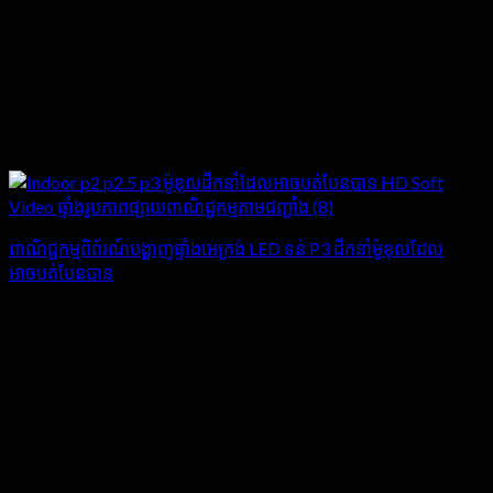
ពាណិជ្ជកម្មពិព័រណ៍បង្ហាញផ្ទាំងអេក្រង់ LED ទន់ P3 ដឹកនាំម៉ូឌុលដែល
អាចបត់បែនបាន