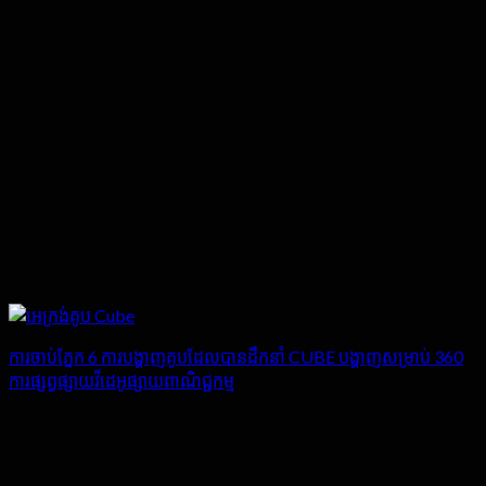
ការចាប់ភ្នែក 6 ការបង្ហាញគូបដែលបានដឹកនាំ CUBE បង្ហាញសម្រាប់ 360
ការផ្សព្វផ្សាយវីដេអូផ្សាយពាណិជ្ជកម្ម