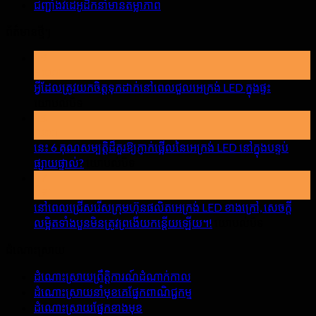
ជញ្ជាំងវីដេអូដឹកនាំមានតម្លាភាព
ព័ត៌មានថ្មីៗ
19
ឧសភា
អ្វីដែលត្រូវយកចិត្តទុកដាក់នៅពេលជួលអេក្រង់ LED ក្នុងផ្ទះ
បើក
យោបល់បិទ
15
អ្វី
មេសា
ដែល
នេះ 6 គុណសម្បត្តិដ៏គួរឱ្យភ្ញាក់ផ្អើលនៃអេក្រង់ LED នៅក្នុងបន្ទប់
ត្រូវយក
បើក
ផ្សាយផ្ទាល់?
យោបល់បិទ
ចិត្ត
17
នេះ
ទុកដាក់
មីនា
6
នៅ
គុណ
នៅពេលជ្រើសរើសក្រុមហ៊ុនផលិតអេក្រង់ LED ខាងក្រៅ, សេចក្តី
ពេលជួលអេ
សម្បត្តិ
បើក
លម្អិតទាំងបួនមិនត្រូវព្រងើយកន្តើយឡើយ។!
យោបល់បិទ
ក្រង់
ដ៏
នៅពេល
LED
ដំណោះស្រាយ
គួរឱ្យ
ជ្រើសរើស
ក្នុង
ភ្ញាក់
ក្រុម
ផ្ទះ
ដំណោះស្រាយព្រឹត្តិការណ៍ដំណាក់កាល
ផ្អើល
ហ៊ុន
ដំណោះស្រាយនាំមុខគេផ្នែកពាណិជ្ជកម្ម
នៃអេ
ផលិតអេ
ដំណោះស្រាយផ្នែកខាងមុខ
ក្រង់
ក្រង់