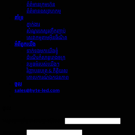
ព័ត៌មានក្រុមហ៊ុន
ព័ត៌មានឧស្សាហកម្ម
គាំទ្រ
ភ្នាក់ងារ
សំណួរគេសួរញឹកញាប់
សេវាកម្មតាមអ៊ីនធឺណិត
អំពី​ពួក​យើង
ទាក់ទងមកយើងខ្ញុំ
ដំណើរកំសាន្តរោងចក្រ
វប្បធម៌របស់យើង។
វិញ្ញាបនបត្រ & កិត្តិយស
គោលការណ៍ឯកជនភាព
ចូល
sales@hyte-led.com
ចូល
ឈ្មោះអ្នកប្រើឬអាសយដ្ឋានអ៊ីមែល
*
ពាក្យសម្ងាត់
*