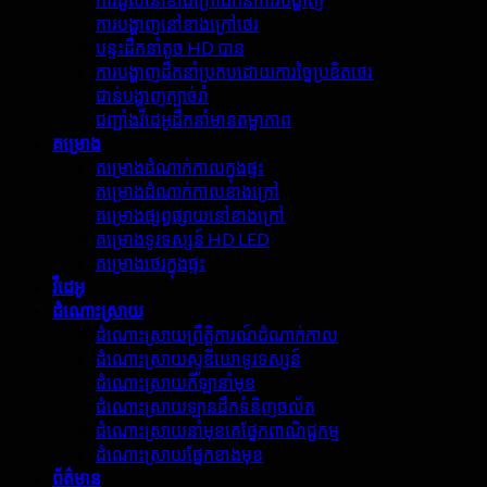
ការបង្ហាញនៅខាងក្រៅថេរ
បន្ទះដឹកនាំតូច HD បាន
ការបង្ហាញដឹកនាំប្រកបដោយការច្នៃប្រឌិតថេរ
ជាន់បង្ហាញក្បាច់រាំ
ជញ្ជាំងវីដេអូដឹកនាំមានតម្លាភាព
គម្រោង
គម្រោងដំណាក់កាលក្នុងផ្ទះ
គម្រោងដំណាក់កាលខាងក្រៅ
គម្រោងផ្សព្វផ្សាយនៅខាងក្រៅ
គម្រោងទូរទស្សន៍ HD LED
គម្រោងថេរក្នុងផ្ទះ
វីដេអូ
ដំណោះស្រាយ
ដំណោះស្រាយព្រឹត្តិការណ៍ដំណាក់កាល
ដំណោះស្រាយស្ទូឌីយោទូរទស្សន៍
ដំណោះស្រាយកីឡានាំមុខ
ដំណោះស្រាយឡានដឹកទំនិញចល័ត
ដំណោះស្រាយនាំមុខគេផ្នែកពាណិជ្ជកម្ម
ដំណោះស្រាយផ្នែកខាងមុខ
ព័ត៌មាន