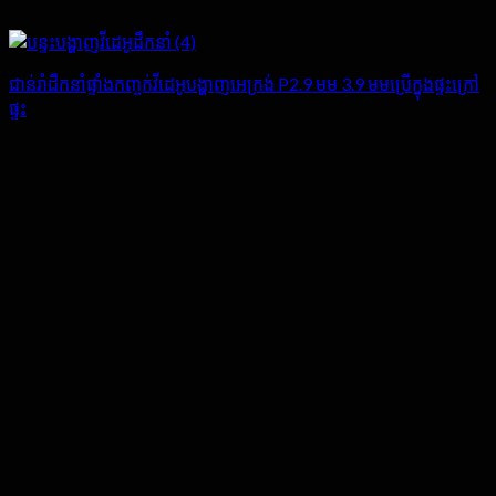
ជាន់រាំដឹកនាំផ្ទាំងកញ្ចក់វីដេអូបង្ហាញអេក្រង់ P2.9 មម 3.9 មមប្រើក្នុងផ្ទះក្រៅ
ផ្ទះ