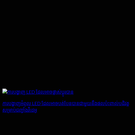
ការបង្ហាញអំពូល LED ដែលអាចបត់បែនបានជាមួយនឹងផលប៉ះពាល់បដិវត្ត
សម្រាប់ជញ្ជាំងវីដេអូ