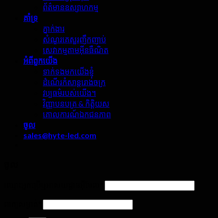
ព័ត៌មានឧស្សាហកម្ម
គាំទ្រ
ភ្នាក់ងារ
សំណួរគេសួរញឹកញាប់
សេវាកម្មតាមអ៊ីនធឺណិត
អំពី​ពួក​យើង
ទាក់ទងមកយើងខ្ញុំ
ដំណើរកំសាន្តរោងចក្រ
វប្បធម៌របស់យើង។
វិញ្ញាបនបត្រ & កិត្តិយស
គោលការណ៍ឯកជនភាព
ចូល
sales@hyte-led.com
ចូល
ឈ្មោះអ្នកប្រើឬអាសយដ្ឋានអ៊ីមែល
*
ពាក្យសម្ងាត់
*