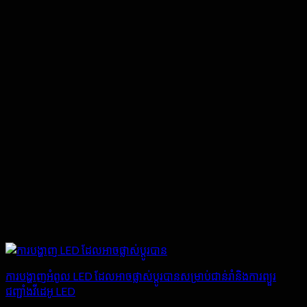
ការបង្ហាញអំពូល LED ដែលអាចផ្លាស់ប្តូរបានសម្រាប់ជាន់រាំនិងការព្យួរ
ជញ្ជាំងវីដេអូ LED