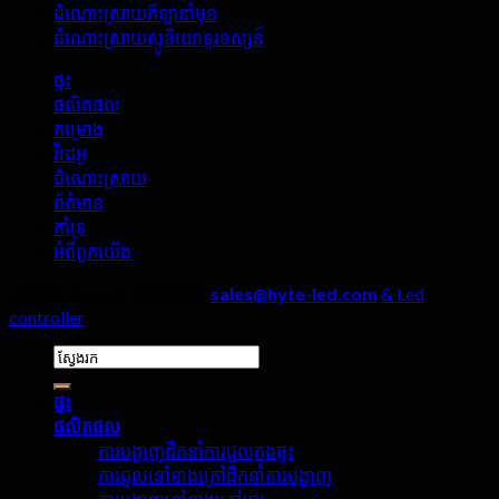
ដំណោះស្រាយកីឡានាំមុខ
នៅ
ខាង
ដំណោះស្រាយស្ទូឌីយោទូរទស្សន៍
ក្នុង
ក្រៅ,
បន្ទប់
សេចក្តី
ផ្ទះ
ផ្សាយ
លម្អិត
ផលិតផល
ផ្ទាល់?
ទាំងបួន
គម្រោង
មិន
វីដេអូ
ត្រូវ
ដំណោះស្រាយ
ព្រងើយ
ព័ត៌មាន
កន្តើយ
គាំទ្រ
ឡើយ។!
អំពី​ពួក​យើង
រក្សាសិទ្ធិ 2026 ©
ហីតលីតនិង
sales@hyte-led.com
& Led
controller
ស្វែងរក:
ផ្ទះ
ផលិតផល
ការបង្ហាញដឹកនាំការជួលក្នុងផ្ទះ
ការជួលនៅខាងក្រៅដឹកនាំការបង្ហាញ