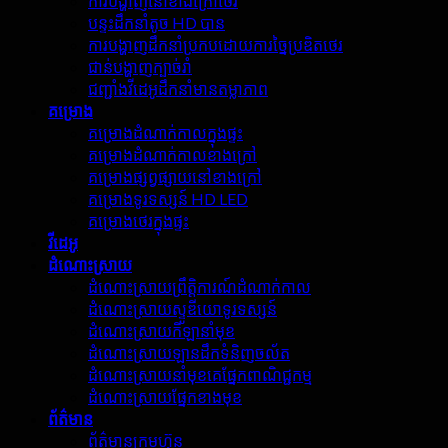
ការបង្ហាញនៅខាងក្រៅថេរ
បន្ទះដឹកនាំតូច HD បាន
ការបង្ហាញដឹកនាំប្រកបដោយការច្នៃប្រឌិតថេរ
ជាន់បង្ហាញក្បាច់រាំ
ជញ្ជាំងវីដេអូដឹកនាំមានតម្លាភាព
គម្រោង
គម្រោងដំណាក់កាលក្នុងផ្ទះ
គម្រោងដំណាក់កាលខាងក្រៅ
គម្រោងផ្សព្វផ្សាយនៅខាងក្រៅ
គម្រោងទូរទស្សន៍ HD LED
គម្រោងថេរក្នុងផ្ទះ
វីដេអូ
ដំណោះស្រាយ
ដំណោះស្រាយព្រឹត្តិការណ៍ដំណាក់កាល
ដំណោះស្រាយស្ទូឌីយោទូរទស្សន៍
ដំណោះស្រាយកីឡានាំមុខ
ដំណោះស្រាយឡានដឹកទំនិញចល័ត
ដំណោះស្រាយនាំមុខគេផ្នែកពាណិជ្ជកម្ម
ដំណោះស្រាយផ្នែកខាងមុខ
ព័ត៌មាន
ព័ត៌មានក្រុមហ៊ុន