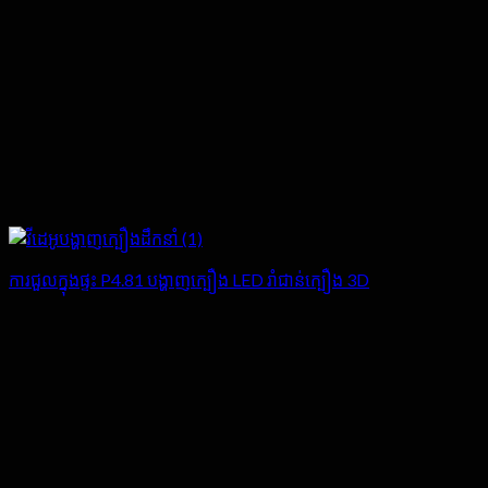
ការជួលក្នុងផ្ទះ P4.81 បង្ហាញក្បឿង LED រាំជាន់ក្បឿង 3D