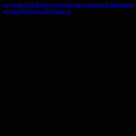
p3 ការបង្ហាញដែលដឹកនាំដោយឧបករណ៍បង្ហាញក្នុងផ្ទះបានដឹកនាំការបង្ហាញ
នៅខាងក្រៅនៃអាគាររបាំដឹកនាំអន្តរក្រៅ