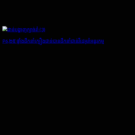
P6,២៥ ផ្ទាំងដឹកនាំក្បឿងជាន់បានដឹកនាំជាន់វីដេអូរាំអន្តរកម្ម