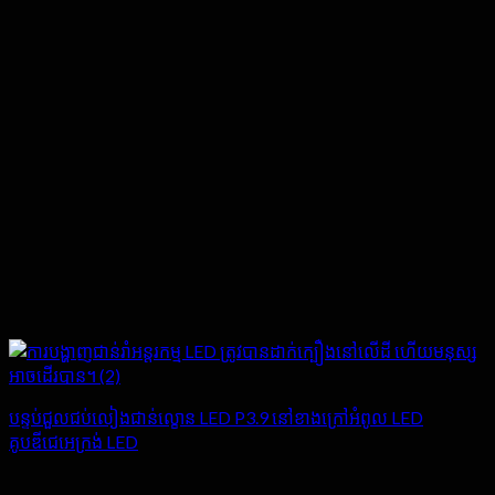
បន្ទប់ជួលជប់លៀងជាន់ល្ខោន LED P3.9 នៅខាងក្រៅអំពូល LED
គូបឌីជេអេក្រង់ LED