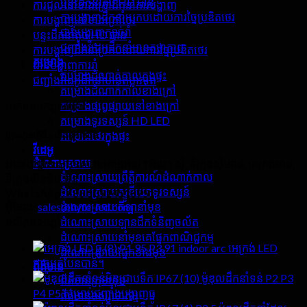
បន្ទះដឹកនាំតូច HD បាន
ការជួលនៅខាងក្រៅដឹកនាំការបង្ហាញ
ការបង្ហាញដឹកនាំប្រកបដោយការច្នៃប្រឌិតថេរ
ការបង្ហាញនៅខាងក្រៅថេរ
ជាន់បង្ហាញក្បាច់រាំ
បន្ទះដឹកនាំតូច HD បាន
ជញ្ជាំងវីដេអូដឹកនាំមានតម្លាភាព
ការបង្ហាញដឹកនាំប្រកបដោយការច្នៃប្រឌិតថេរ
គម្រោង
ជាន់បង្ហាញការរាំ
គម្រោងដំណាក់កាលក្នុងផ្ទះ
ជញ្ជាំងវីដេអូដឹកនាំមានតម្លាភាព
គម្រោងដំណាក់កាលខាងក្រៅ
គម្រោងផ្សព្វផ្សាយនៅខាងក្រៅ
ទាក់ទង​មក​ពួក​យើង
គម្រោងទូរទស្សន៍ HD LED
គម្រោងថេរក្នុងផ្ទះ
ក្រុមហ៊ុនហ៊ីធី - លីដខូអិលធីឌី
វីដេអូ
ដំណោះស្រាយ
អាសយដ្ឋាន:
សួនឧស្សាហកម្មអេស។ អិល។ ស៊ី, ទីក្រុងស៊ីយ៉ាន, ស្រុកបាវាន,
ដំណោះស្រាយព្រឹត្តិការណ៍ដំណាក់កាល
ទីក្រុងសិនជិន, ចិន
ដំណោះស្រាយស្ទូឌីយោទូរទស្សន៍
WhatsApp:
+86 13714518751
ដំណោះស្រាយកីឡានាំមុខ
អ៊ីមែល:
sales@hyte-led.com
ដំណោះស្រាយឡានដឹកទំនិញចល័ត
ផលិតផលក្តៅ
ដំណោះស្រាយនាំមុខគេផ្នែកពាណិជ្ជកម្ម
P1.95 P3.91 indoor arc អេក្រង់ LED
ដំណោះស្រាយផ្នែកខាងមុខ
អាចបត់បែនបាន។
ព័ត៌មាន
ម៉ូឌុលដឹកនាំទន់ P2 P3
ព័ត៌មានក្រុមហ៊ុន
P4 P5 សម្រាប់ជញ្ជាំងបង្ហាញធ្នូ
ព័ត៌មានឧស្សាហកម្ម