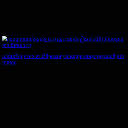
របាំជាន់ទឹកក្រៅ P3.91 នាំឱ្យមានអេក្រង់បង្ហាញអត្រាអន្តរកម្មខ្ពស់គួរឱ្យចាប់
អារម្មណ៍