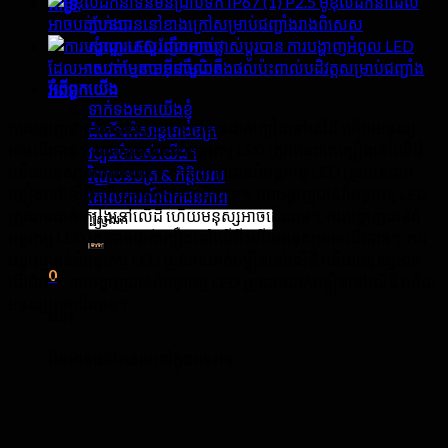
P2.5 ម៉ូឌុលដឹកនាំដែល
គាំទ្រ
ភ្នាក់ងារ
អាចបត់បែនបាននៅខាងក្រៅសម្រាប់ជញ្ជាំងរាងពិសេស
សំណួរគេសួរញឹកញាប់
ការបង្ហាញអំពូល LED
សេវាកម្មតាមអ៊ីនធឺណិត
ដែលអាចបត់បែនបានជាមួយនឹងផលប៉ះពាល់បដិវត្តសម្រាប់ជញ្ជាំង
អំពី​ពួក​យើង
វីដេអូ
ទាក់ទងមកយើងខ្ញុំ
ការបង្ហាញជាន់រាំអន្តរកម្ម LED ត្រូវបានដាក់ក្បឿងនៅលើដី ហើយមនុស្ស
ដំណើរកំសាន្តរោងចក្រ
អាចដើរបាន។, ការបង្ហាញជាន់រាំអន្តរកម្ម LED ត្រូវបានដាក់ក្បឿងនៅលើដី
វប្បធម៌របស់យើង។
ហើយមនុស្សអាចដើរបាន។, ការបង្ហាញជាន់រាំអន្តរកម្ម LED ត្រូវបានដាក់
វិញ្ញាបនបត្រ & កិត្តិយស
ក្បឿងនៅលើដី ហើយមនុស្សអាចដើរបាន។, ការបង្ហាញជាន់រាំអន្តរកម្ម LED
គោលការណ៍ឯកជនភាព
ត្រូវបានដាក់ក្បឿងនៅលើដី ហើយមនុស្សអាចដើរបាន។, ការបង្ហាញជាន់រាំ
ស្វែងរក:
អន្តរកម្ម LED ត្រូវបានដាក់ក្បឿងនៅលើដី ហើយមនុស្សអាចដើរបាន។; ការ
បង្ហាញជាន់រាំអន្តរកម្ម LED ត្រូវបានដាក់ក្បឿងនៅលើដី ហើយមនុស្សអាច
0
ដើរបាន។, ការបង្ហាញជាន់រាំអន្តរកម្ម LED ត្រូវបានដាក់ក្បឿងនៅលើដី ហើយ
មនុស្សអាចដើរបាន។.
រទេះ
មិនមានផលិតផលនៅក្នុងរទេះទេ.