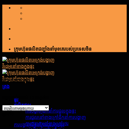
រំលង
ទៅ
មាតិកា
ក្រុមហ៊ុនផលិតជញ្ជាំងនាំមុខគេរបស់ប្រទេសចិន
ជាន់បង្ហាញការរាំ
ត្រង
បង្ហាញទាំងអស់ 11 លទ្ធផល
ផ្ទះ
ផលិតផល
ការបង្ហាញដឹកនាំការជួលក្នុងផ្ទះ
ប្រភេទ
ការជួលនៅខាងក្រៅដឹកនាំការបង្ហាញ
ការបង្ហាញនៅខាងក្រៅថេរ
ការបង្ហាញដឹកនាំការជួលក្នុងផ្ទះ