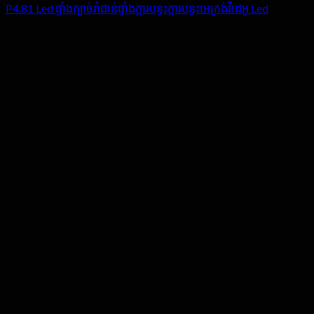
P4.81 Led ផ្ទាំងក្បាច់រាំជាន់ផ្ទាំងក្តារបន្ទះក្តារបន្ទះអេក្រង់វីដេអូ Led