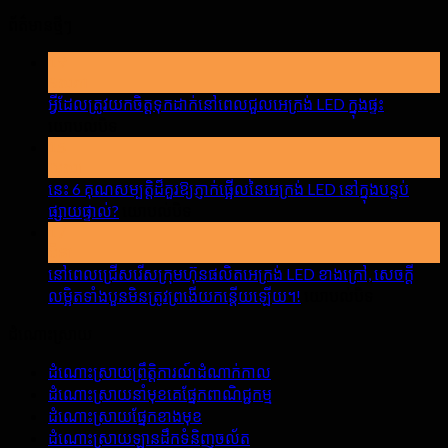
ព័ត៌មានថ្មីៗ
19
ឧសភា
អ្វីដែលត្រូវយកចិត្តទុកដាក់នៅពេលជួលអេក្រង់ LED ក្នុងផ្ទះ
បើក
យោបល់បិទ
15
អ្វី
មេសា
ដែល
នេះ 6 គុណសម្បត្តិដ៏គួរឱ្យភ្ញាក់ផ្អើលនៃអេក្រង់ LED នៅក្នុងបន្ទប់
ត្រូវយក
បើក
ផ្សាយផ្ទាល់?
យោបល់បិទ
ចិត្ត
17
នេះ
ទុកដាក់
មីនា
6
នៅ
គុណ
នៅពេលជ្រើសរើសក្រុមហ៊ុនផលិតអេក្រង់ LED ខាងក្រៅ, សេចក្តី
ពេលជួលអេ
សម្បត្តិ
បើក
លម្អិតទាំងបួនមិនត្រូវព្រងើយកន្តើយឡើយ។!
យោបល់បិទ
ក្រង់
ដ៏
នៅពេល
LED
ដំណោះស្រាយ
គួរឱ្យ
ជ្រើសរើស
ក្នុង
ភ្ញាក់
ក្រុម
ផ្ទះ
ដំណោះស្រាយព្រឹត្តិការណ៍ដំណាក់កាល
ផ្អើល
ហ៊ុន
ដំណោះស្រាយនាំមុខគេផ្នែកពាណិជ្ជកម្ម
នៃអេ
ផលិតអេ
ដំណោះស្រាយផ្នែកខាងមុខ
ក្រង់
ក្រង់
ដំណោះស្រាយឡានដឹកទំនិញចល័ត
LED
LED