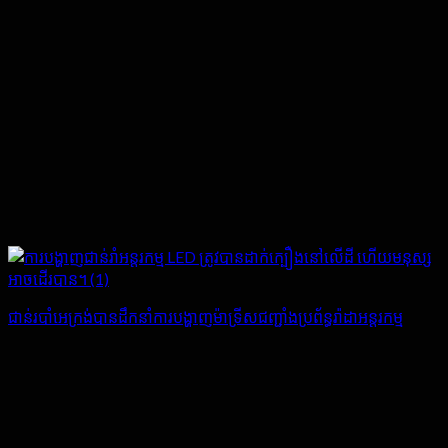
ជាន់របាំអេក្រង់បានដឹកនាំការបង្ហាញម៉ាទ្រីសជញ្ជាំងប្រព័ន្ធរ៉ាដាអន្តរកម្ម