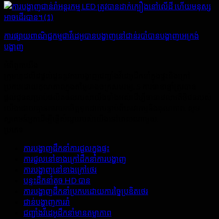
ការផ្សាយពាណិជ្ជកម្មជាវីដេអូបានបង្ហាញនៅជាន់របាំបានបង្ហាញអេក្រង់
បង្ហាញ
អំពី​ពួក​យើង
ក្រុមហុដលីដផ្តល់ជូននូវការបង្ហាញជញ្ជាំងវីដេអូដឹកនាំក្នុងផ្ទះនិងក្រៅ
ប្រកបដោយគុណភាពក្នុងតម្លៃរោងចក្រសមរម្យ. 5 ការធានាឆ្នាំត្រូវបាន
ផ្តល់ជូនសម្រាប់ផលិតផលរបស់យើងទាំងអស់ដើម្បីធានាដល់អតិថិជនរបស់
យើងដោយគ្មានការយកចិត្តទុកដាក់បន្ទាប់ពីសេវាកម្មនិងគុណភាព. សូម
ស្វាគមន៍អ្នកដើម្បីផ្ញើសំណួររបស់យើងនៅពេលណាមួយ.
ប្រភេទ
ការបង្ហាញដឹកនាំការជួលក្នុងផ្ទះ
ការជួលនៅខាងក្រៅដឹកនាំការបង្ហាញ
ការបង្ហាញនៅខាងក្រៅថេរ
បន្ទះដឹកនាំតូច HD បាន
ការបង្ហាញដឹកនាំប្រកបដោយការច្នៃប្រឌិតថេរ
ជាន់បង្ហាញការរាំ
ជញ្ជាំងវីដេអូដឹកនាំមានតម្លាភាព