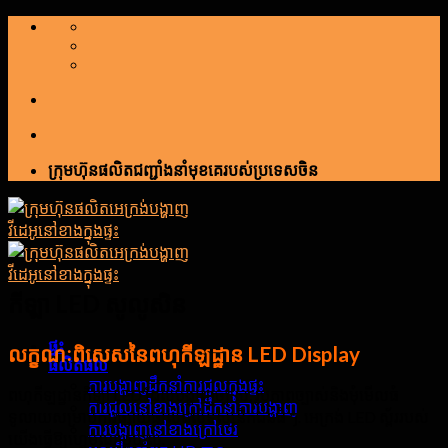
រំលង
ទៅ
មាតិកា
ក្រុមហ៊ុនផលិតជញ្ជាំងនាំមុខគេរបស់ប្រទេសចិន
កីឡា LED សូលូសិន
ផ្ទះ
លក្ខណៈពិសេសនៃពហុកីឡដ្ឋាន LED Display
ផលិតផល
ការបង្ហាញដឹកនាំការជួលក្នុងផ្ទះ
ពហុកីឡដ្ឋានកីឡា LED ដែលបង្ហាញច្បាស់, រូបភាពច្បាស់និងមុំមើលធំ
ការជួលនៅខាងក្រៅដឹកនាំការបង្ហាញ
ទូលាយសម្រាប់ការផ្សាយផ្ទាល់ដល់ទស្សនិកជនធំ ៗ. អេក្រង់ LED ស្ព័ររបស់
ការបង្ហាញនៅខាងក្រៅថេរ
យើងធ្វើឱ្យហ្គេមណាមួយល្អ.