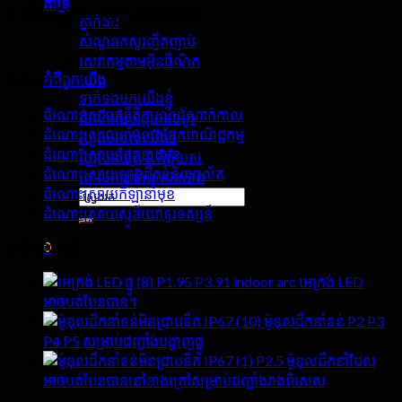
គាំទ្រ
9. ការតំឡើងងាយស្រួល, រុះរើនិងថែទាំ
ភ្នាក់ងារ
សំណួរគេសួរញឹកញាប់
សេវាកម្មតាមអ៊ីនធឺណិត
អំពី​ពួក​យើង
ដំណោះស្រាយ
ទាក់ទងមកយើងខ្ញុំ
ដំណោះស្រាយព្រឹត្តិការណ៍ដំណាក់កាល
ដំណើរកំសាន្តរោងចក្រ
ដំណោះស្រាយនាំមុខគេផ្នែកពាណិជ្ជកម្ម
វប្បធម៌របស់យើង។
ដំណោះស្រាយផ្នែកខាងមុខ
វិញ្ញាបនបត្រ & កិត្តិយស
ដំណោះស្រាយឡានដឹកទំនិញចល័ត
គោលការណ៍ឯកជនភាព
ដំណោះស្រាយកីឡានាំមុខ
ស្វែងរក:
ដំណោះស្រាយស្ទូឌីយោទូរទស្សន៍
0
ផលិតផលក្តៅ
P1.95 P3.91 indoor arc អេក្រង់ LED
រទេះ
អាចបត់បែនបាន។
ម៉ូឌុលដឹកនាំទន់ P2 P3
មិនមានផលិតផលនៅក្នុងរទេះទេ.
P4 P5 សម្រាប់ជញ្ជាំងបង្ហាញធ្នូ
P2.5 ម៉ូឌុលដឹកនាំដែល
អាចបត់បែនបាននៅខាងក្រៅសម្រាប់ជញ្ជាំងរាងពិសេស