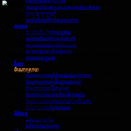
បន្ទះដឹកនាំតូច HD បាន
ការបង្ហាញដឹកនាំប្រកបដោយការច្នៃប្រឌិតថេរ
ជាន់បង្ហាញក្បាច់រាំ
1. សមាមាត្រពណ៌និងសមាមាត្រកម្រិតពណ៌ខ្ពស់ធានានូវរូបភាពច្បាស់
ជញ្ជាំងវីដេអូដឹកនាំមានតម្លាភាព
និងរស់រវើក
គម្រោង
គម្រោងដំណាក់កាលក្នុងផ្ទះ
2. ការប្រើប្រាស់ថាមពលទាប
គម្រោងដំណាក់កាលខាងក្រៅ
3. មុំមើលធំទូលាយសម្រាប់ទស្សនិកជនធំជាង
គម្រោងផ្សព្វផ្សាយនៅខាងក្រៅ
គម្រោងទូរទស្សន៍ HD LED
4. ម៉ូឌុលប្រឆាំងនឹងកាំរស្មីយូវីការពារការខូចខាតពីការប៉ះពាល់នឹងពន្លឺព្រះអា
គម្រោងថេរក្នុងផ្ទះ
ទិត្យ
វីដេអូ
ដំណោះស្រាយ
5. អាយុកាលវែងនិងសីតុណ្ហាភាពទាបកើនឡើងដោយសារតែបណ្តាញ duel
ដំណោះស្រាយព្រឹត្តិការណ៍ដំណាក់កាល
សម្រាប់ការរលាយកំដៅ
ដំណោះស្រាយស្ទូឌីយោទូរទស្សន៍
ដំណោះស្រាយកីឡានាំមុខ
6. ថ្នាក់ការពារខ្ពស់នៃអាយ។ ភី .៦ ធ្វើឱ្យអេក្រង់ LED មិនជ្រាបទឹកនិងធូលី
ដំណោះស្រាយឡានដឹកទំនិញចល័ត
7. ប្រតិបត្តិការប្រកបដោយសុវត្ថិភាពនិងអាចទុកចិត្តបានធានាដោយសញ្ញា
ដំណោះស្រាយនាំមុខគេផ្នែកពាណិជ្ជកម្ម
ស្ថេរភាពនិងការផ្គត់ផ្គង់ថាមពល
ដំណោះស្រាយផ្នែកខាងមុខ
ព័ត៌មាន
8. សញ្ញាធ្វើសមកាលកម្មបង្ហាញរូបភាពជាប្រចាំដោយគ្មានការពន្យាពេល
ព័ត៌មានក្រុមហ៊ុន
សញ្ញា
ព័ត៌មានឧស្សាហកម្ម