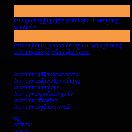
បើក
យោបល់បិទ
15
អ្វី
មេសា
ដែល
នេះ 6 គុណសម្បត្តិដ៏គួរឱ្យភ្ញាក់ផ្អើលនៃអេក្រង់ LED នៅក្នុងបន្ទប់
ត្រូវយក
បើក
ផ្សាយផ្ទាល់?
យោបល់បិទ
ចិត្ត
17
នេះ
ទុកដាក់
មីនា
6
នៅ
គុណ
នៅពេលជ្រើសរើសក្រុមហ៊ុនផលិតអេក្រង់ LED ខាងក្រៅ, សេចក្តី
ពេលជួលអេ
សម្បត្តិ
បើក
លម្អិតទាំងបួនមិនត្រូវព្រងើយកន្តើយឡើយ។!
យោបល់បិទ
ក្រង់
ដ៏
នៅពេល
LED
ដំណោះស្រាយ
គួរឱ្យ
ជ្រើសរើស
ក្នុង
ភ្ញាក់
ក្រុម
ផ្ទះ
ដំណោះស្រាយព្រឹត្តិការណ៍ដំណាក់កាល
ផ្អើល
ហ៊ុន
ដំណោះស្រាយនាំមុខគេផ្នែកពាណិជ្ជកម្ម
នៃអេ
ផលិតអេ
ដំណោះស្រាយផ្នែកខាងមុខ
ក្រង់
ក្រង់
ដំណោះស្រាយឡានដឹកទំនិញចល័ត
LED
LED
ដំណោះស្រាយកីឡានាំមុខ
នៅ
ខាង
ដំណោះស្រាយស្ទូឌីយោទូរទស្សន៍
ក្នុង
ក្រៅ,
បន្ទប់
សេចក្តី
ផ្ទះ
ផ្សាយ
លម្អិត
ផលិតផល
ផ្ទាល់?
ទាំងបួន
គម្រោង