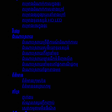
គម្រោងដំណាក់កាលក្នុងផ្ទះ
គម្រោងដំណាក់កាលខាងក្រៅ
គម្រោងផ្សព្វផ្សាយនៅខាងក្រៅ
គម្រោងទូរទស្សន៍ HD LED
គម្រោងថេរក្នុងផ្ទះ
វីដេអូ
ដំណោះស្រាយ
ដំណោះស្រាយព្រឹត្តិការណ៍ដំណាក់កាល
ដំណោះស្រាយស្ទូឌីយោទូរទស្សន៍
ដំណោះស្រាយកីឡានាំមុខ
ដំណោះស្រាយឡានដឹកទំនិញចល័ត
ដំណោះស្រាយនាំមុខគេផ្នែកពាណិជ្ជកម្ម
ដំណោះស្រាយផ្នែកខាងមុខ
ព័ត៌មាន
ព័ត៌មានក្រុមហ៊ុន
ព័ត៌មានឧស្សាហកម្ម
គាំទ្រ
ភ្នាក់ងារ
សំណួរគេសួរញឹកញាប់
សេវាកម្មតាមអ៊ីនធឺណិត