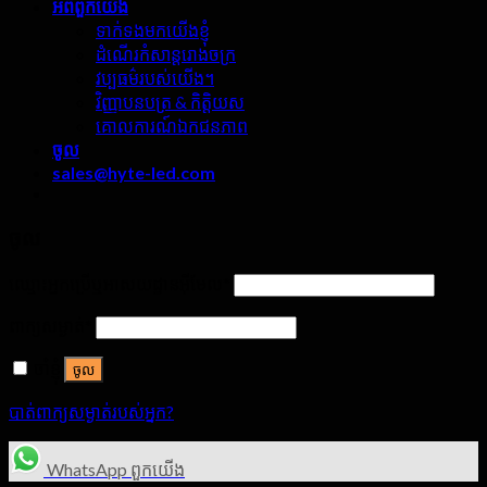
អំពី​ពួក​យើង
ទាក់ទងមកយើងខ្ញុំ
ដំណើរកំសាន្តរោងចក្រ
វប្បធម៌របស់យើង។
វិញ្ញាបនបត្រ & កិត្តិយស
គោលការណ៍ឯកជនភាព
ចូល
sales@hyte-led.com
ចូល
ឈ្មោះអ្នកប្រើឬអាសយដ្ឋានអ៊ីមែល
*
ពាក្យសម្ងាត់
*
ចាំខ្ញុំ
ចូល
បាត់ពាក្យសម្ងាត់របស់អ្នក?
WhatsApp ពួកយើង