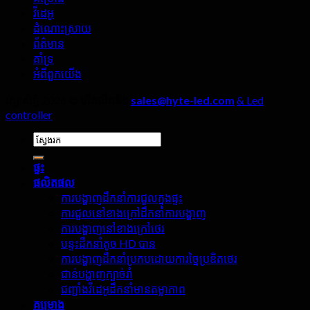
មិន
វីដេអូ
ត្រូវ
ដំណោះស្រាយ
ព្រងើយ
ព័ត៌មាន
កន្តើយ
គាំទ្រ
ឡើយ។!
អំពី​ពួក​យើង
រក្សាសិទ្ធិ 2026 ©
ហីតលីតនិង
sales@hyte-led.com
& Led
controller
ស្វែងរក:
ផ្ទះ
ផលិតផល
ការបង្ហាញដឹកនាំការជួលក្នុងផ្ទះ
ការជួលនៅខាងក្រៅដឹកនាំការបង្ហាញ
ការបង្ហាញនៅខាងក្រៅថេរ
បន្ទះដឹកនាំតូច HD បាន
ការបង្ហាញដឹកនាំប្រកបដោយការច្នៃប្រឌិតថេរ
ជាន់បង្ហាញក្បាច់រាំ
ជញ្ជាំងវីដេអូដឹកនាំមានតម្លាភាព
គម្រោង