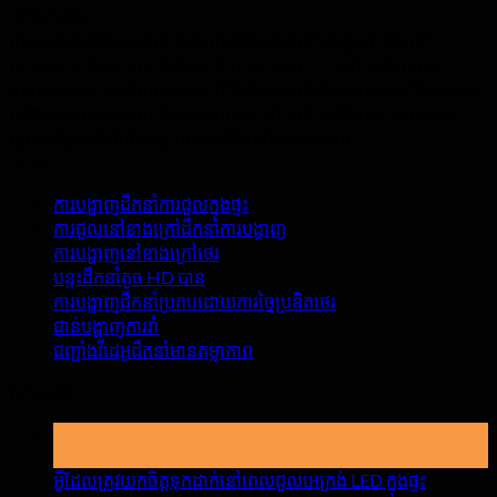
អំពី​ពួក​យើង
ក្រុមហុដលីដផ្តល់ជូននូវការបង្ហាញជញ្ជាំងវីដេអូដឹកនាំក្នុងផ្ទះនិងក្រៅ
ប្រកបដោយគុណភាពក្នុងតម្លៃរោងចក្រសមរម្យ. 5 ការធានាឆ្នាំត្រូវបាន
ផ្តល់ជូនសម្រាប់ផលិតផលរបស់យើងទាំងអស់ដើម្បីធានាដល់អតិថិជនរបស់
យើងដោយគ្មានការយកចិត្តទុកដាក់បន្ទាប់ពីសេវាកម្មនិងគុណភាព. សូម
ស្វាគមន៍អ្នកដើម្បីផ្ញើសំណួររបស់យើងនៅពេលណាមួយ.
ប្រភេទ
ការបង្ហាញដឹកនាំការជួលក្នុងផ្ទះ
ការជួលនៅខាងក្រៅដឹកនាំការបង្ហាញ
ការបង្ហាញនៅខាងក្រៅថេរ
បន្ទះដឹកនាំតូច HD បាន
ការបង្ហាញដឹកនាំប្រកបដោយការច្នៃប្រឌិតថេរ
ជាន់បង្ហាញការរាំ
ជញ្ជាំងវីដេអូដឹកនាំមានតម្លាភាព
ព័ត៌មានថ្មីៗ
19
ឧសភា
អ្វីដែលត្រូវយកចិត្តទុកដាក់នៅពេលជួលអេក្រង់ LED ក្នុងផ្ទះ