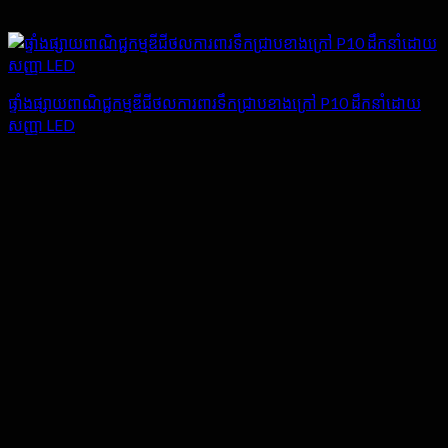
ផ្ទាំងផ្សាយពាណិជ្ជកម្មឌីជីថលការពារទឹកជ្រាបខាងក្រៅ P10 ដឹកនាំដោយ
សញ្ញា LED