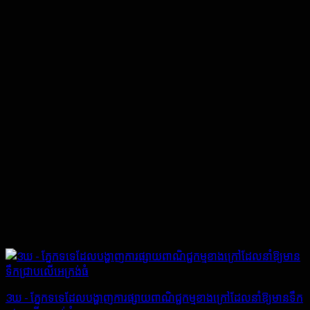
3ឃ - ភ្នែកទទេដែលបង្ហាញការផ្សាយពាណិជ្ជកម្មខាងក្រៅដែលនាំឱ្យមានទឹក