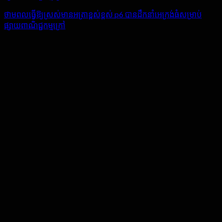
ថាមពលធ្វើឱ្យស្រស់មានអត្រាខ្ពស់ខ្ពស់ p6 បានដឹកនាំអេក្រង់ធំសម្រាប់
ផ្សាយពាណិជ្ជកម្មក្រៅ