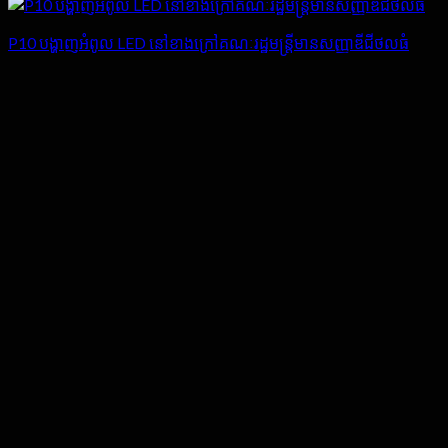
P10 បង្ហាញអំពូល LED នៅខាងក្រៅគណៈរដ្ឋមន្ត្រីមានសញ្ញាឌីជីថលធំ