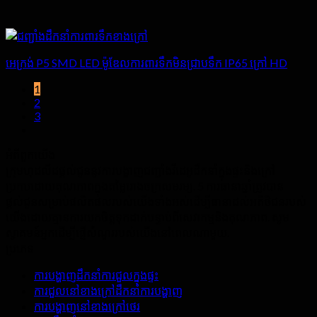
អេក្រង់ P5 SMD LED ម៉ូឌែលការពារទឹកមិនជ្រាបទឹក IP65 ក្រៅ HD
1
2
3
អំពី​ពួក​យើង
ក្រុមហុដលីដផ្តល់ជូននូវការបង្ហាញជញ្ជាំងវីដេអូដឹកនាំក្នុងផ្ទះនិងក្រៅ
ប្រកបដោយគុណភាពក្នុងតម្លៃរោងចក្រសមរម្យ. 5 ការធានាឆ្នាំត្រូវបាន
ផ្តល់ជូនសម្រាប់ផលិតផលរបស់យើងទាំងអស់ដើម្បីធានាដល់អតិថិជនរបស់
យើងដោយគ្មានការយកចិត្តទុកដាក់បន្ទាប់ពីសេវាកម្មនិងគុណភាព. សូម
ស្វាគមន៍អ្នកដើម្បីផ្ញើសំណួររបស់យើងនៅពេលណាមួយ.
ប្រភេទ
ការបង្ហាញដឹកនាំការជួលក្នុងផ្ទះ
ការជួលនៅខាងក្រៅដឹកនាំការបង្ហាញ
ការបង្ហាញនៅខាងក្រៅថេរ