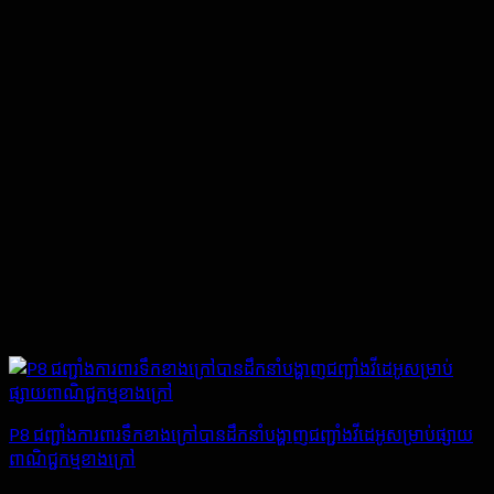
P8 ជញ្ជាំងការពារទឹកខាងក្រៅបានដឹកនាំបង្ហាញជញ្ជាំងវីដេអូសម្រាប់ផ្សាយ
ពាណិជ្ជកម្មខាងក្រៅ