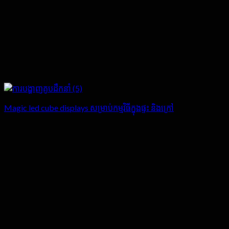
Magic led cube displays សម្រាប់កម្មវិធីក្នុងផ្ទះ និងក្រៅ