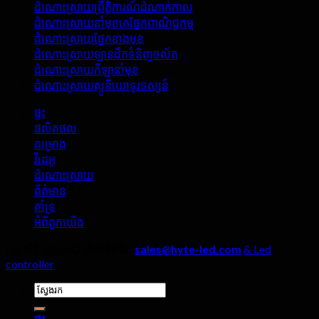
ផ្ទះ
ដំណោះស្រាយព្រឹត្តិការណ៍ដំណាក់កាល
ផ្អើល
ហ៊ុន
ដំណោះស្រាយនាំមុខគេផ្នែកពាណិជ្ជកម្ម
នៃអេ
ផលិតអេ
ដំណោះស្រាយផ្នែកខាងមុខ
ក្រង់
ក្រង់
ដំណោះស្រាយឡានដឹកទំនិញចល័ត
LED
LED
ដំណោះស្រាយកីឡានាំមុខ
នៅ
ខាង
ដំណោះស្រាយស្ទូឌីយោទូរទស្សន៍
ក្នុង
ក្រៅ,
បន្ទប់
សេចក្តី
ផ្ទះ
ផ្សាយ
លម្អិត
ផលិតផល
ផ្ទាល់?
ទាំងបួន
គម្រោង
មិន
វីដេអូ
ត្រូវ
ដំណោះស្រាយ
ព្រងើយ
ព័ត៌មាន
កន្តើយ
គាំទ្រ
ឡើយ។!
អំពី​ពួក​យើង
រក្សាសិទ្ធិ 2026 ©
ហីតលីតនិង
sales@hyte-led.com
& Led
controller
ស្វែងរក:
ផ្ទះ