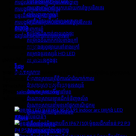
បន្ទះដឹកនាំតូច HD បាន
ការជួលនៅខាងក្រៅដឹកនាំការបង្ហាញ
ការបង្ហាញដឹកនាំប្រកបដោយការច្នៃប្រឌិតថេរ
ការបង្ហាញនៅខាងក្រៅថេរ
ជាន់បង្ហាញក្បាច់រាំ
បន្ទះដឹកនាំតូច HD បាន
ជញ្ជាំងវីដេអូដឹកនាំមានតម្លាភាព
ការបង្ហាញដឹកនាំប្រកបដោយការច្នៃប្រឌិតថេរ
គម្រោង
ជាន់បង្ហាញការរាំ
គម្រោងដំណាក់កាលក្នុងផ្ទះ
ជញ្ជាំងវីដេអូដឹកនាំមានតម្លាភាព
គម្រោងដំណាក់កាលខាងក្រៅ
គម្រោងផ្សព្វផ្សាយនៅខាងក្រៅ
ទាក់ទង​មក​ពួក​យើង
គម្រោងទូរទស្សន៍ HD LED
គម្រោងថេរក្នុងផ្ទះ
ក្រុមហ៊ុនហ៊ីធី - លីដខូអិលធីឌី
វីដេអូ
ដំណោះស្រាយ
អាសយដ្ឋាន:
សួនឧស្សាហកម្មអេស។ អិល។ ស៊ី, ទីក្រុងស៊ីយ៉ាន, ស្រុកបាវាន,
ដំណោះស្រាយព្រឹត្តិការណ៍ដំណាក់កាល
ទីក្រុងសិនជិន, ចិន
ដំណោះស្រាយស្ទូឌីយោទូរទស្សន៍
WhatsApp:
+86 13714518751
ដំណោះស្រាយកីឡានាំមុខ
អ៊ីមែល:
sales@hyte-led.com
ដំណោះស្រាយឡានដឹកទំនិញចល័ត
ផលិតផលក្តៅ
ដំណោះស្រាយនាំមុខគេផ្នែកពាណិជ្ជកម្ម
P1.95 P3.91 indoor arc អេក្រង់ LED
ដំណោះស្រាយផ្នែកខាងមុខ
អាចបត់បែនបាន។
ព័ត៌មាន
ម៉ូឌុលដឹកនាំទន់ P2 P3
ព័ត៌មានក្រុមហ៊ុន
P4 P5 សម្រាប់ជញ្ជាំងបង្ហាញធ្នូ
ព័ត៌មានឧស្សាហកម្ម