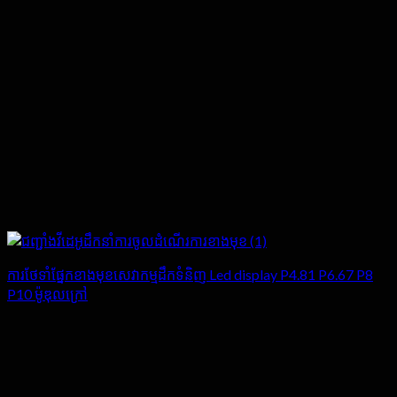
ការថែទាំផ្នែកខាងមុខសេវាកម្មដឹកទំនិញ Led display P4.81 P6.67 P8
P10 ម៉ូឌុលក្រៅ