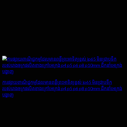
ការផ្សាយពាណិជ្ជកម្មដែលមានពន្លឺព្រះអាទិត្យខ្ពស់ ip65 មិនជ្រាបទឹក
របស់រោងចក្រផលិតខាងក្រៅអេក្រង់ p4 p5 p6 p8 p10mm ដឹកនាំអេក្រង់
បង្ហាញ