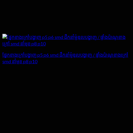
ផ្នែកខាងក្រៅបង្ហាញ p5 p6 smd ដឹកនាំម៉ូឌុលបង្ហាញ / ផ្ទាំងប៉ាណូខាងក្រៅ
smd នាំមុខ p8 p10