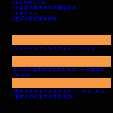
បន្ទះដឹកនាំតូច HD បាន
ការបង្ហាញដឹកនាំប្រកបដោយការច្នៃប្រឌិតថេរ
ជាន់បង្ហាញការរាំ
ជញ្ជាំងវីដេអូដឹកនាំមានតម្លាភាព
ព័ត៌មានថ្មីៗ
19
ឧសភា
អ្វីដែលត្រូវយកចិត្តទុកដាក់នៅពេលជួលអេក្រង់ LED ក្នុងផ្ទះ
បើក
យោបល់បិទ
15
អ្វី
មេសា
ដែល
នេះ 6 គុណសម្បត្តិដ៏គួរឱ្យភ្ញាក់ផ្អើលនៃអេក្រង់ LED នៅក្នុងបន្ទប់
ត្រូវយក
បើក
ផ្សាយផ្ទាល់?
យោបល់បិទ
ចិត្ត
17
នេះ
ទុកដាក់
មីនា
6
នៅ
គុណ
នៅពេលជ្រើសរើសក្រុមហ៊ុនផលិតអេក្រង់ LED ខាងក្រៅ, សេចក្តី
ពេលជួលអេ
សម្បត្តិ
បើក
លម្អិតទាំងបួនមិនត្រូវព្រងើយកន្តើយឡើយ។!
យោបល់បិទ
ក្រង់
ដ៏
នៅពេល
LED
ដំណោះស្រាយ
គួរឱ្យ
ជ្រើសរើស
ក្នុង
ភ្ញាក់
ក្រុម