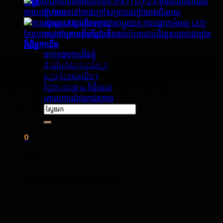
P2.5 ម៉ូឌុលដឹកនាំដែល
គាំទ្រ
ភ្នាក់ងារ
អាចបត់បែនបាននៅខាងក្រៅសម្រាប់ជញ្ជាំងរាងពិសេស
សំណួរគេសួរញឹកញាប់
ការបង្ហាញអំពូល LED
សេវាកម្មតាមអ៊ីនធឺណិត
ដែលអាចបត់បែនបានជាមួយនឹងផលប៉ះពាល់បដិវត្តសម្រាប់ជញ្ជាំង
អំពី​ពួក​យើង
វីដេអូ
ទាក់ទងមកយើងខ្ញុំ
ឌីជីថលអេឡិចត្រូនិកខាងក្រៅបានដឹកនាំផ្ទាំងផ្សាយពាណិជ្ជកម្មតាមជញ្ជាំង
ដំណើរកំសាន្តរោងចក្រ
ផ្ទាំងរូបភាពតាមជញ្ជាំង SMD3535 P4 P5 P6 P8 P10 P16 P20 ពណ៌
វប្បធម៌របស់យើង។
ពេញ HD យក្សទឹកជ្រាប IP67 ដឹកនាំអេក្រង់រោងចក្រតម្លៃ
វិញ្ញាបនបត្រ & កិត្តិយស
គោលការណ៍ឯកជនភាព
ស្វែងរក:
0
រទេះ
មិនមានផលិតផលនៅក្នុងរទេះទេ.