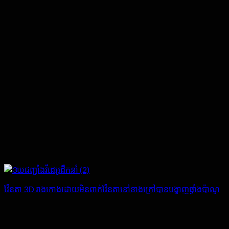
វ៉ែនតា 3D រាងកោងដោយមិនពាក់វ៉ែនតានៅខាងក្រៅបានបង្ហាញផ្ទាំងប៉ាណូ