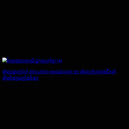
ផ្ទាំងបង្ហាញទំហំ ៩៦០x៩៦០ មមពណ៌ពេញ ១០ ផ្ទាំងក្រៅអេក្រង់ដឹកនាំ
ផ្ទាំងវិដេអូជញ្ជាំងវីដេអូ