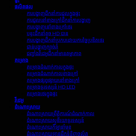
ផលិតផល
ការបង្ហាញដឹកនាំការជួលក្នុងផ្ទះ
ការជួលនៅខាងក្រៅដឹកនាំការបង្ហាញ
ការបង្ហាញនៅខាងក្រៅថេរ
បន្ទះដឹកនាំតូច HD បាន
ការបង្ហាញដឹកនាំប្រកបដោយការច្នៃប្រឌិតថេរ
ជាន់បង្ហាញក្បាច់រាំ
ជញ្ជាំងវីដេអូដឹកនាំមានតម្លាភាព
គម្រោង
គម្រោងដំណាក់កាលក្នុងផ្ទះ
គម្រោងដំណាក់កាលខាងក្រៅ
គម្រោងផ្សព្វផ្សាយនៅខាងក្រៅ
គម្រោងទូរទស្សន៍ HD LED
គម្រោងថេរក្នុងផ្ទះ
វីដេអូ
ដំណោះស្រាយ
ដំណោះស្រាយព្រឹត្តិការណ៍ដំណាក់កាល
ដំណោះស្រាយស្ទូឌីយោទូរទស្សន៍
ដំណោះស្រាយកីឡានាំមុខ
ដំណោះស្រាយឡានដឹកទំនិញចល័ត