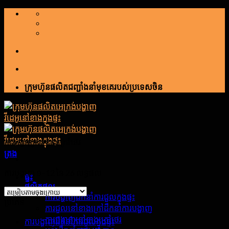
រំលង
ទៅ
មាតិកា
ក្រុមហ៊ុនផលិតជញ្ជាំងនាំមុខគេរបស់ប្រទេសចិន
ការបង្ហាញនៅខាងក្រៅថេរ
ត្រង
ការបង្ហាញ ១–12 នៃ 26 លទ្ធផល
ផ្ទះ
ផលិតផល
ការបង្ហាញដឹកនាំការជួលក្នុងផ្ទះ
ប្រភេទ
ការជួលនៅខាងក្រៅដឹកនាំការបង្ហាញ
ការបង្ហាញនៅខាងក្រៅថេរ
ការបង្ហាញដឹកនាំការជួលក្នុងផ្ទះ