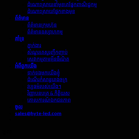
ដំណោះស្រាយនាំមុខគេផ្នែកពាណិជ្ជកម្ម
ដំណោះស្រាយផ្នែកខាងមុខ
ព័ត៌មាន
ព័ត៌មានក្រុមហ៊ុន
ព័ត៌មានឧស្សាហកម្ម
គាំទ្រ
ភ្នាក់ងារ
សំណួរគេសួរញឹកញាប់
សេវាកម្មតាមអ៊ីនធឺណិត
អំពី​ពួក​យើង
ទាក់ទងមកយើងខ្ញុំ
ដំណើរកំសាន្តរោងចក្រ
វប្បធម៌របស់យើង។
វិញ្ញាបនបត្រ & កិត្តិយស
គោលការណ៍ឯកជនភាព
ចូល
sales@hyte-led.com
ចូល