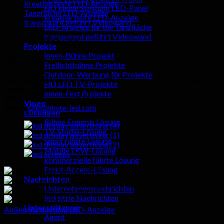
kreative feste LED-Anzeige
HD kleine Steigung LED-Panel
Tanzfläche LED-Anzeige
kreative feste LED-Anzeige
transparent geführt Videowand
LED-Anzeige für die Tanzfläche
transparent geführt Videowand
KONTAKTIERE UNS
Projekte
Innen-Bühne Projekt
HYTE-Led Co., LTD
Freilichtbühne Projekte
Outdoor-Werbung für Projekte
Adresse:
SKW Industriezone, Nr. 2505, Shiyan Stadt, Baoan
HD LED TV-Projekte
Bezirk, Shenzhen Stadt, China
Innen-Fest Projekte
WhatsApp:
+86 13714518751
Video
Email:
sales@hyte-led.com
Lösungen
Bühne Ereignis Lösung
TV-Studio-Lösung
Sport führte Lösung
Mobile LKW-Lösung
kommerzielle führte Lösung
Front-Access-Lösung
Nachrichten
Unternehmensnachrichten
Industrie Nachrichten
Unterstützung
Außen Vermietung LED-Anzeige
Agent