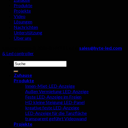
Details
Produkte
dürfen
Projekte
nicht
Video
außer
Lösungen
Acht
Nachrichten
gelassen
Unterstützung
werden!
Über uns
Urheberrechte © 2026 ©
HYTE Led &
sales@hyte-led.com
& Led controller
Suchen
nach:
Zuhause
Produkte
Innen-Miet-LED-Anzeige
Außen Vermietung LED-Anzeige
Feste LED-Anzeige im Freien
HD kleine Steigung LED-Panel
kreative feste LED-Anzeige
LED-Anzeige für die Tanzfläche
transparent geführt Videowand
Projekte