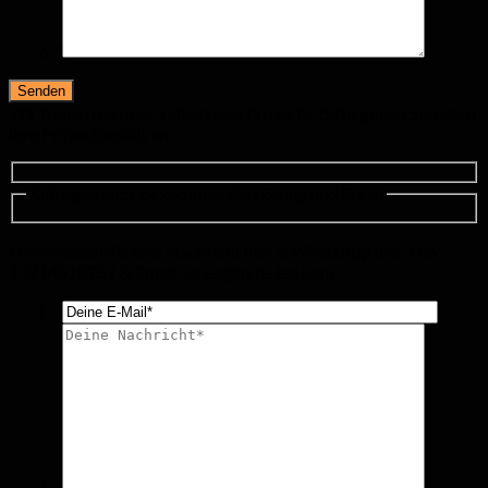
*
Wir freuen uns über individuelle Projekte, Bitte geben Sie unten
Ihre Projektdetails an:
Anfragen jetzt bekommen die Lösung und Preis!
Hinterlassen Sie eine Nachricht hier & WhatsApp uns: +86
13714518751 & Email:
sales@hyte-led.com
*
*