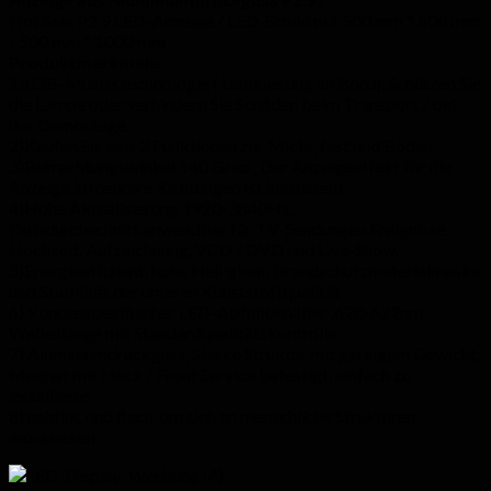
Hot Sale P2.9 LED-Anzeige / LED-Schild mit 500 mm * 500 mm
/ 500 mm * 1000 mm
Produktmerkmale
1)LOB-Mustertechnologie ( Laminierung an Bord), Schützen Sie
die Lampe oder verhindern Sie Schäden beim Transport / bei
der Demontage.
2)Kaufen Sie eins 3 Funktionen zur Miete, fest und Boden
3)Betrachtungswinkel 140 Grad , Der Anzeigeeffekt für die
Anzeige in mehrere Richtungen ist konsistent
4)Hohe Aktualisierung 1920-3840Hz,
Farbdurchschnitt,anwendbar für TV-Sendungen,Ereignisse
Hochzeit, Aufzeichnung, VCD / DVD und Live-Show.
5)Energieeffizient, hohe Helligkeit, Brandschutzmaterialmaske
und Stabilität der unteren Kunststoffqualität
6) Kundenspezifischer LED-Abfallbehälter ,620-622nm
Wellenlänge mit Standardqualitätskontrolle
7) Aluminiumdruckguss, Starke Struktur mit geringem Gewicht,
Magnet mit Heck / Front Service befestigt, einfach zu
installieren
8) nahtlos und flach, um sich an menschliche Strukturen
anzupassen