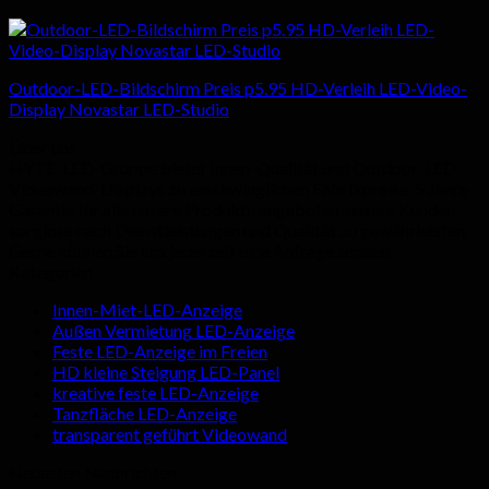
Outdoor-LED-Bildschirm Preis p5.95 HD-Verleih LED-Video-
Display Novastar LED-Studio
Über uns
HYTE-LED-Gruppe bietet Innen-Qualität und Outdoor-LED-
Videowand-Displays zu erschwinglichen Fabrikpreise. 5 Jahre
Garantie für alle unsere Produkte angeboten, unsere Kunden
sorglose nach Dienstleistungen und Qualität zu gewährleisten.
Gerne können Sie uns jederzeit eine Anfrage senden.
Kategorien
Innen-Miet-LED-Anzeige
Außen Vermietung LED-Anzeige
Feste LED-Anzeige im Freien
HD kleine Steigung LED-Panel
kreative feste LED-Anzeige
Tanzfläche LED-Anzeige
transparent geführt Videowand
Neuesten Nachrichten