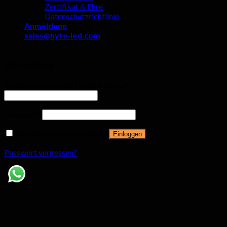
Zertifikat & Ehre
Datenschutzrichtlinie
Anmeldung
sales@hyte-led.com
Anmeldung
Benutzername oder E-mail Adresse
*
Passwort
*
Behalte mich in Erinnerung
Einloggen
Passwort vergessen?