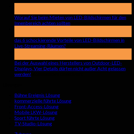
19
Kann
Worauf Sie beim Mieten von LED-Bildschirmen für den
auf
Innenbereich achten sollten
Kommentare deaktiviert
Wora
15
Sie
April
beim
das 6 schockierende Vorteile von LED-Bildschirmen in
auf
Miete
Live-Streaming-Räumen?
Kommentare deaktiviert
das
von
17
6
LED-
Beschädigen
schocki
Bilds
Bei der Auswahl eines Herstellers von Outdoor-LED-
Vorteile
für
Displays, Vier Details dürfen nicht außer Acht gelassen
auf
von
den
werden!
Kommentare deaktiviert
Bei
LED-
Innen
Lösungen
der
Bildsch
achte
Auswahl
in
sollte
Bühne Ereignis Lösung
eines
Live-
kommerzielle führte Lösung
Herstellers
Streami
Front-Access-Lösung
von
Räumen
Mobile LKW-Lösung
Outdoor-
Sport führte Lösung
LED-
TV-Studio-Lösung
Displays,
Vier
Zuhause