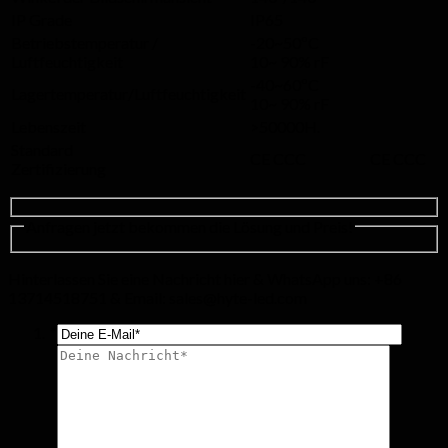
IP Grade
IP65
Betriebstemperatur /
-20~50ºC
Luftfeuchtigkeit
10~ 90% rF
-40~60ºC
Lagertemperatur/Luftfeuchtigkeit
10~ 90% rF
Lebenszeit
>50000H.
Standard
CE CCC
CE CCC
Zertifizierung
Anfragen jetzt bekommen die Lösung und Preis!
Hinterlassen Sie eine Nachricht hier & WhatsApp uns: +86
13714518751 & Email:
sales@hyte-led.com
*