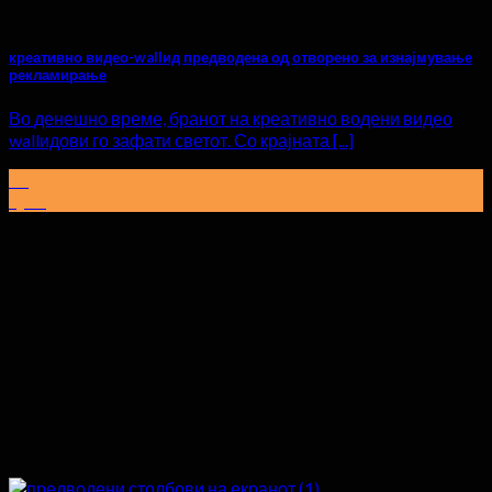
креативно видео-wallид предводена од отворено за изнајмување
рекламирање
Во денешно време, бранот на креативно водени видео
wallидови го зафати светот. Со крајната [...]
27
Јуни