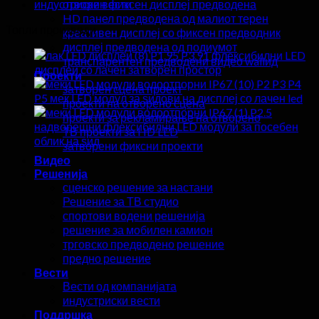
индустриски вести
отворен фиксен дисплеј предводена
HD панел предводена од малиот терен
Топли производи
креативен дисплеј со фиксен предводник
дисплеј предводена од подиумот
P1.95 P3.91 флексибилни LED
транспарентен предводени видео wallид
дисплеи со лачен затворен простор
Проекти
P2 P3 P4
затворен сцена проект
P5 мек LED модул за ѕидови на дисплеј со лачен led
проекти на отворено сцена
P2.5
проекти за рекламирање на отворено
надворешни флексибилни LED модули за посебен
ТВ проекти за HD LED
облик на ѕид
затворени фиксни проекти
Видео
Решенија
сценско решение за настани
Решение за ТВ студио
спортови водени решенија
решение за мобилен камион
трговско предводено решение
предно решение
Вести
Вести од компанијата
индустриски вести
Поддршка