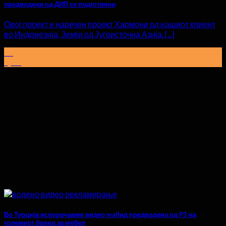
предводени од ДИП се подготвени
Овој проект е наречен проект Хармони од нашиот клиент
во Индонезија, Земји од Југоисточна Азија. [...]
15
Јуни
Во Турција испорачавме видео wallид предводена од P3 на
големиот бренд за мебел