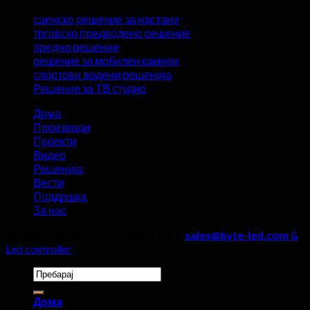
во
на
сценско решение за настани
просториите
производител
трговско предводено решение
за
на
предно решение
пренос
надворешен
решение за мобилен камион
во
LED
спортови водени решенија
живо?
дисплеј,
Решение за ТВ студио
четири
детали
Дома
не
Производи
смеат
Проекти
да
Видео
се
Решенија
игнорираат!
Вести
Поддршка
За нас
Авторско право 2026 ©
Хајт Лед &
sales@hyte-led.com
&
Led controller
Пребарај
за:
Дома