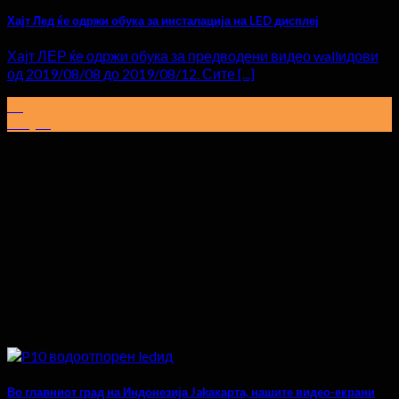
Хајт Лед ќе одржи обука за инсталација на LED дисплеј
Хајт ЛЕР ќе одржи обука за предводени видео wallидови
од 2019/08/08 до 2019/08/12. Сите [...]
07
Август
Во главниот град на Индонезија Jakакарта, нашите видео-екрани