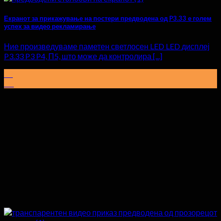
Екранот за прикажување на постери предводена од P3.33 е голем
успех за видео рекламирање
Ние произведуваме паметен светлосен LED LED дисплеј
P3.33 P3 P4, П5, што може да контролира [...]
19
Мај