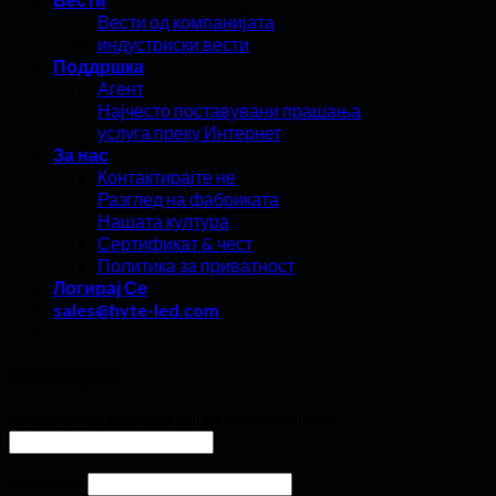
Вести од компанијата
индустриски вести
Поддршка
Агент
Најчесто поставувани прашања
услуга преку Интернет
За нас
Контактирајте не
Разглед на фабриката
Нашата култура
Сертификат & чест
Политика за приватност
Логирај Се
sales@hyte-led.com
Логирај Се
Корисничко име или адреса на е-пошта
*
Лозинка
*