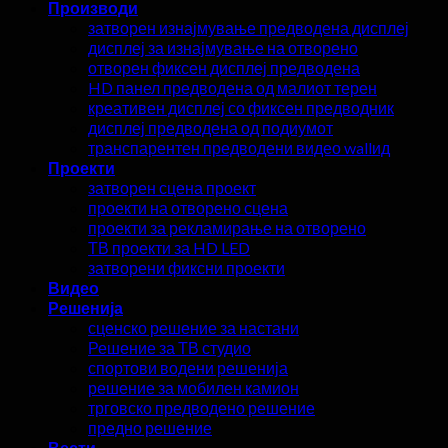
Производи
затворен изнајмување предводена дисплеј
дисплеј за изнајмување на отворено
отворен фиксен дисплеј предводена
HD панел предводена од малиот терен
креативен дисплеј со фиксен предводник
дисплеј предводена од подиумот
транспарентен предводени видео wallид
Проекти
затворен сцена проект
проекти на отворено сцена
проекти за рекламирање на отворено
ТВ проекти за HD LED
затворени фиксни проекти
Видео
Решенија
сценско решение за настани
Решение за ТВ студио
спортови водени решенија
решение за мобилен камион
трговско предводено решение
предно решение
Вести