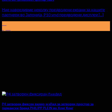
Ние навредивме неколку предводени екрани за нашите
партнери во Јапонија, P10 smd предводени дисплеи [...]
15
Јуни
P4 затворен фиксен видео-wallид за затворен простор за
германски бренд PHILIPP PLEIN во Хонг Конг