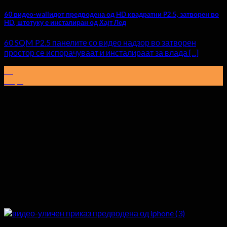
60 видео-wallидот предводена од HD квадратни P2.5, затворен во
HD, штотуку е инсталиран од Хајт Лед
60 SQM P2.5 панелите со видео надзор во затворен
простор се испорачуваат и инсталираат за влада [...]
30
Март