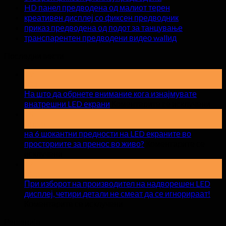
HD панел предводена од малиот терен
креативен дисплеј со фиксен предводник
приказ предводена од подот за танцување
транспарентен предводени видео wallид
Последни вести
19
Мај
На што да обрнете внимание кога изнајмувате
на
внатрешни LED екрани
Коментарите се исклучени
На
15
Април
што
на 6 шокантни предности на LED екраните во
да
просториите за пренос во живо?
Коментарите се
обр
на
исклучени
вни
на
17
кога
Март
6
изн
шокантни
При изборот на производител на надворешен LED
вна
предности
дисплеј, четири детали не смеат да се игнорираат!
LED
на
на
Коментарите се исклучени
екр
LED
При
Решенија
екраните
изборот