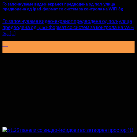
Го започнуваме видео-екранот предводена од пол-улица
предводена од Ipad-формат со систем за контрола на WiFi 3g
Го започнуваме видео-екранот предводена од пол-улица
предводена од Ipad-формат со систем за контрола на WiFi
3g, [...]
29
Март