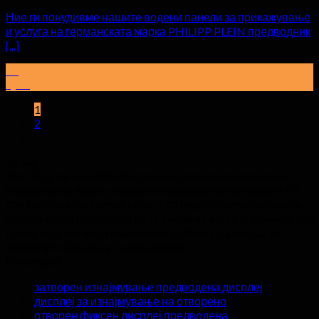
Ние ги понудивме нашите водени панели за прикажување
и услуга на германската марка PHILIPP PLEIN предводник
[...]
15
Јуни
1
2
За нас
Хит-Лед групата обезбедува квалитетни внатрешни и
надворешни видео-ledидови предводени од екранот по
прифатлива фабричка цена. 5 се нудат години гаранција
за сите наши производи да ги увериме нашите клиенти без
грижа по услугите и квалитетот. Добредојдовте да ни
испратите барање во секое време.
Категории
затворен изнајмување предводена дисплеј
дисплеј за изнајмување на отворено
отворен фиксен дисплеј предводена