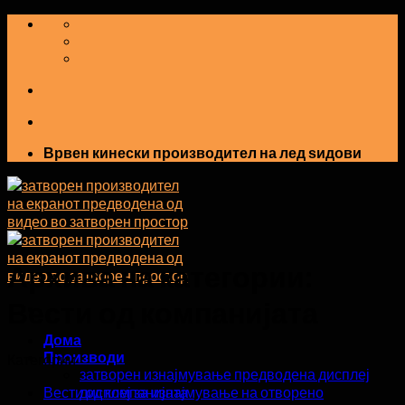
Прескокнете
на
содржината
Врвен кинески производител на лед ѕидови
Архива на категории:
Вести од компанијата
Дома
Производи
Категории
затворен изнајмување предводена дисплеј
Вести од компанијата
дисплеј за изнајмување на отворено