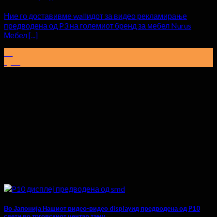
Ние го доставивме wallидот за видео рекламирање
предводена од P3 на големиот бренд за мебел Nurus
Мебел [...]
15
Јуни
Во Јапонија Нашиот видео-видео displayид предводена од P10
свети во трговскиот центар таму