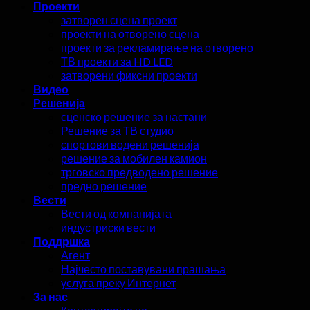
Проекти
затворен сцена проект
проекти на отворено сцена
проекти за рекламирање на отворено
ТВ проекти за HD LED
затворени фиксни проекти
Видео
Решенија
сценско решение за настани
Решение за ТВ студио
спортови водени решенија
решение за мобилен камион
трговско предводено решение
предно решение
Вести
Вести од компанијата
индустриски вести
Поддршка
Агент
Најчесто поставувани прашања
услуга преку Интернет
За нас