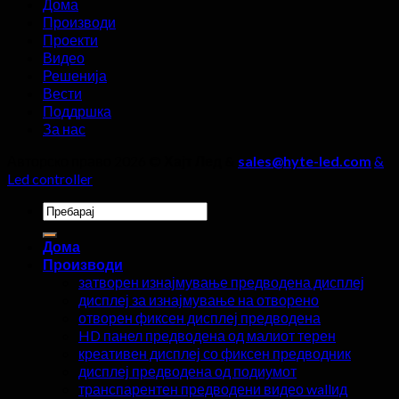
Дома
не
Производи
смеат
Проекти
да
Видео
се
Решенија
игнорираат!
Вести
Поддршка
За нас
Авторско право 2026 ©
Хајт Лед &
sales@hyte-led.com
&
Led controller
Пребарај
за:
Дома
Производи
затворен изнајмување предводена дисплеј
дисплеј за изнајмување на отворено
отворен фиксен дисплеј предводена
HD панел предводена од малиот терен
креативен дисплеј со фиксен предводник
дисплеј предводена од подиумот
транспарентен предводени видео wallид