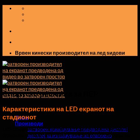
Прескокнете
на
содржината
Врвен кинески производител на лед ѕидови
Спортско решение за ЛЕР
Карактеристики на LED екранот на
стадионот
Дома
Производи
LED стадионот на спортскиот стадион ја покажува оваа
затворен изнајмување предводена дисплеј
функција јасно, остри слики и широк агол на гледање за
дисплеј за изнајмување на отворено