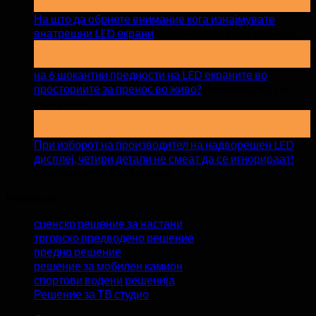
Мај
На што да обрнете внимание кога изнајмувате
на
внатрешни LED екрани
Коментарите се исклучени
На
15
Април
што
на 6 шокантни предности на LED екраните во
да
просториите за пренос во живо?
Коментарите се
обр
на
исклучени
вни
на
17
кога
Март
6
изн
шокантни
При изборот на производител на надворешен LED
вна
предности
дисплеј, четири детали не смеат да се игнорираат!
LED
на
на
Коментарите се исклучени
екр
LED
При
Решенија
екраните
изборот
во
на
сценско решение за настани
просториите
производител
трговско предводено решение
за
на
предно решение
пренос
надворешен
решение за мобилен камион
во
LED
спортови водени решенија
живо?
дисплеј,
Решение за ТВ студио
четири
детали