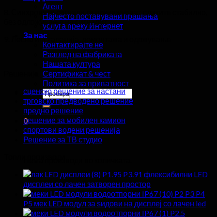
Агент
8. Синхроните сигнали ги прикажуваат сликите стабилно,
Најчесто поставувани прашања
без одложување на сигналот
услуга преку Интернет
За нас
9. Лесна инсталација, демонтажа и одржување
Контактирајте не
Разглед на фабриката
Нашата култура
Решенија
Сертификат & чест
Политика за приватност
сценско решение за настани
Пребарај
трговско предводено решение
за:
предно решение
решение за мобилен камион
0
спортови водени решенија
Решение за ТВ студио
Количка
Топли производи
Нема производи во количката.
P1.95 P3.91 флексибилни LED
дисплеи со лачен затворен простор
P2 P3 P4
P5 мек LED модул за ѕидови на дисплеј со лачен led
P2.5