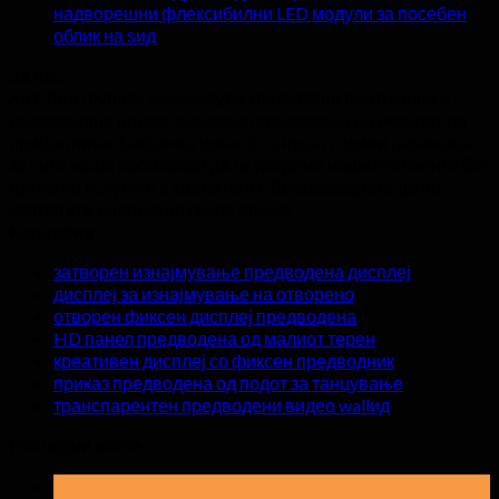
надворешни флексибилни LED модули за посебен
облик на ѕид
За нас
Хит-Лед групата обезбедува квалитетни внатрешни и
надворешни видео-ledидови предводени од екранот по
прифатлива фабричка цена. 5 се нудат години гаранција
за сите наши производи да ги увериме нашите клиенти без
грижа по услугите и квалитетот. Добредојдовте да ни
испратите барање во секое време.
Категории
затворен изнајмување предводена дисплеј
дисплеј за изнајмување на отворено
отворен фиксен дисплеј предводена
HD панел предводена од малиот терен
креативен дисплеј со фиксен предводник
приказ предводена од подот за танцување
транспарентен предводени видео wallид
Последни вести
19