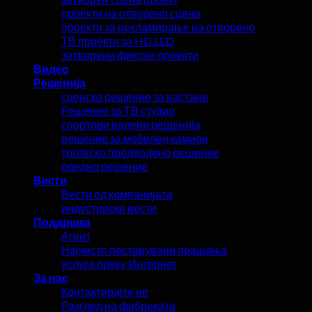
проекти на отворено сцена
проекти за рекламирање на отворено
ТВ проекти за HD LED
затворени фиксни проекти
Видео
Решенија
сценско решение за настани
Решение за ТВ студио
спортови водени решенија
решение за мобилен камион
трговско предводено решение
предно решение
Вести
Вести од компанијата
индустриски вести
Поддршка
Агент
Најчесто поставувани прашања
услуга преку Интернет
За нас
Контактирајте не
Разглед на фабриката