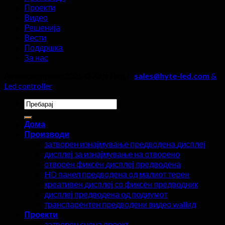
смеат
Проекти
да
Видео
се
Решенија
игнорираат!
Вести
Поддршка
За нас
Авторско право 2026 ©
Хајт Лед &
sales@hyte-led.com
&
Led controller
Пребарај
за:
Дома
Производи
затворен изнајмување предводена дисплеј
дисплеј за изнајмување на отворено
отворен фиксен дисплеј предводена
HD панел предводена од малиот терен
креативен дисплеј со фиксен предводник
дисплеј предводена од подиумот
транспарентен предводени видео wallид
Проекти
затворен сцена проект