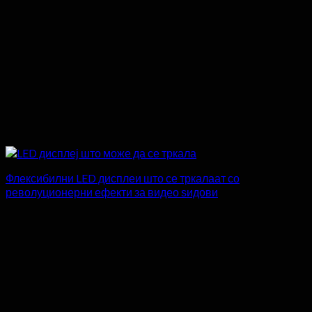
Флексибилни LED дисплеи што се тркалаат со
револуционерни ефекти за видео ѕидови