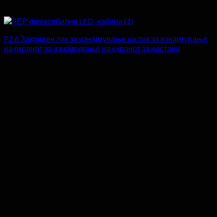
P2.6 Закривен лак за изнајмување на лак за изнајмување
на екранот за изнајмување на екранот за настани