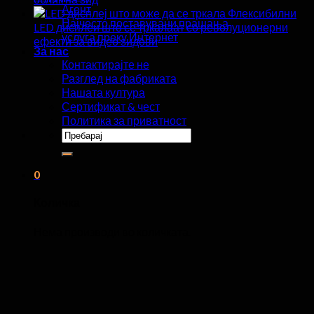
Агент
Флексибилни
Најчесто поставувани прашања
LED дисплеи што се тркалаат со револуционерни
услуга преку Интернет
ефекти за видео ѕидови
За нас
Контактирајте не
Разглед на фабриката
Нашата култура
Сертификат & чест
Политика за приватност
Пребарај
за:
0
Количка
Нема производи во количката.