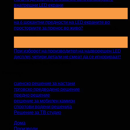
на
внатрешни LED екрани
Коментарите се исклучени
На
15
Април
што
на 6 шокантни предности на LED екраните во
да
просториите за пренос во живо?
Коментарите се
обр
на
исклучени
вни
на
17
кога
Март
6
изн
шокантни
При изборот на производител на надворешен LED
вна
предности
дисплеј, четири детали не смеат да се игнорираат!
LED
на
на
Коментарите се исклучени
екр
LED
При
Решенија
екраните
изборот
во
на
сценско решение за настани
просториите
производител
трговско предводено решение
за
на
предно решение
пренос
надворешен
решение за мобилен камион
во
LED
спортови водени решенија
живо?
дисплеј,
Решение за ТВ студио
четири
детали
Дома
не
Производи