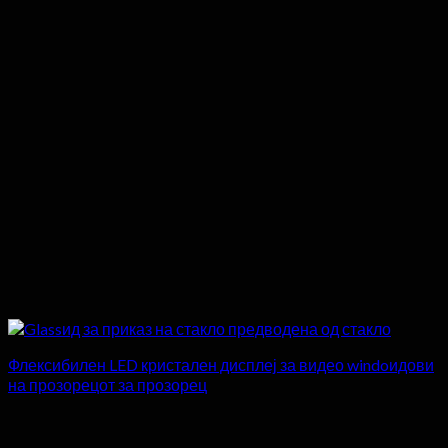
Флексибилен LED кристален дисплеј за видео windoидови
на прозорецот за прозорец