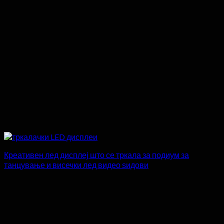
Креативен лед дисплеј што се тркала за подиум за
танцување и висечки лед видео ѕидови