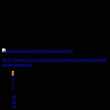
P6.25 лепило LED холографски Невидлив проѕирен екран
за рекламирање
1
2
3
4
…
11
12
13