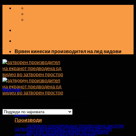
Прескокнете
на
содржината
Врвен кинески производител на лед ѕидови
Производи
Филтер
Прикажување 1–12 од 148 резултати
Дома
Категории
Производи
затворен изнајмување предводена дисплеј
затворен изнајмување предводена дисплеј
дисплеј за изнајмување на отворено
дисплеј за изнајмување на отворено