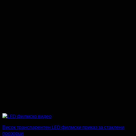
Висок транспарентен LED филмски приказ за стаклени
прозорци