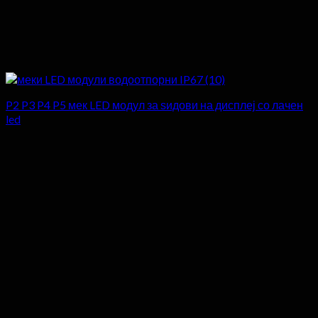
P2 P3 P4 P5 мек LED модул за ѕидови на дисплеј со лачен
led