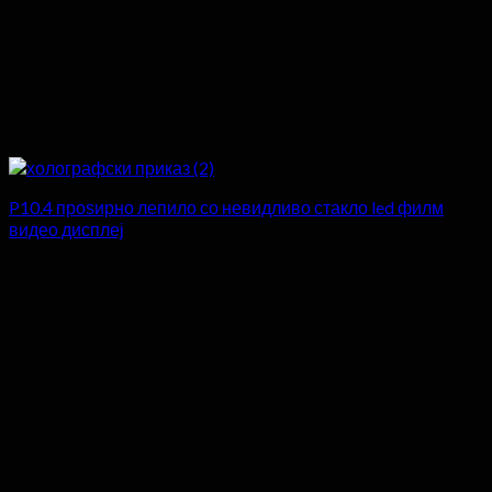
P10.4 проѕирно лепило со невидливо стакло led филм
видео дисплеј