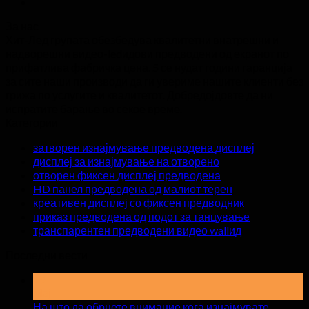
За нас
Хит-Лед групата обезбедува квалитетни внатрешни и
надворешни видео-ledидови предводени од екранот по
прифатлива фабричка цена. 5 се нудат години гаранција
за сите наши производи да ги увериме нашите клиенти без
грижа по услугите и квалитетот. Добредојдовте да ни
испратите барање во секое време.
Категории
затворен изнајмување предводена дисплеј
дисплеј за изнајмување на отворено
отворен фиксен дисплеј предводена
HD панел предводена од малиот терен
креативен дисплеј со фиксен предводник
приказ предводена од подот за танцување
транспарентен предводени видео wallид
Последни вести
19
Мај
На што да обрнете внимание кога изнајмувате