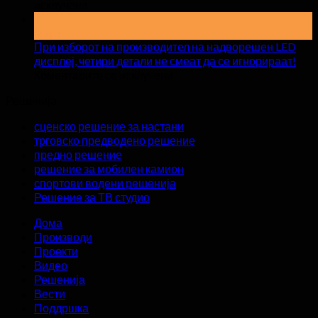
на
исклучени
вни
на
17
кога
Март
6
изн
шокантни
При изборот на производител на надворешен LED
вна
предности
дисплеј, четири детали не смеат да се игнорираат!
LED
на
на
Коментарите се исклучени
екр
LED
При
Решенија
екраните
изборот
во
на
сценско решение за настани
просториите
производител
трговско предводено решение
за
на
предно решение
пренос
надворешен
решение за мобилен камион
во
LED
спортови водени решенија
живо?
дисплеј,
Решение за ТВ студио
четири
детали
Дома
не
Производи
смеат
Проекти
да
Видео
се
Решенија
игнорираат!
Вести
Поддршка