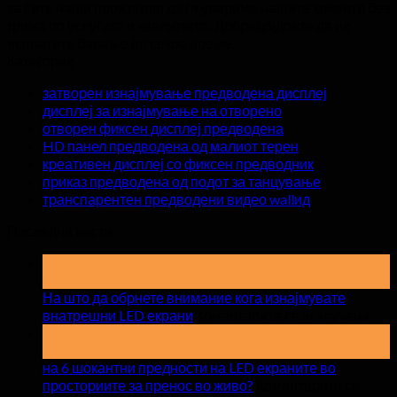
за сите наши производи да ги увериме нашите клиенти без
грижа по услугите и квалитетот. Добредојдовте да ни
испратите барање во секое време.
Категории
затворен изнајмување предводена дисплеј
дисплеј за изнајмување на отворено
отворен фиксен дисплеј предводена
HD панел предводена од малиот терен
креативен дисплеј со фиксен предводник
приказ предводена од подот за танцување
транспарентен предводени видео wallид
Последни вести
19
Мај
На што да обрнете внимание кога изнајмувате
на
внатрешни LED екрани
Коментарите се исклучени
На
15
Април
што
на 6 шокантни предности на LED екраните во
да
просториите за пренос во живо?
Коментарите се
обр