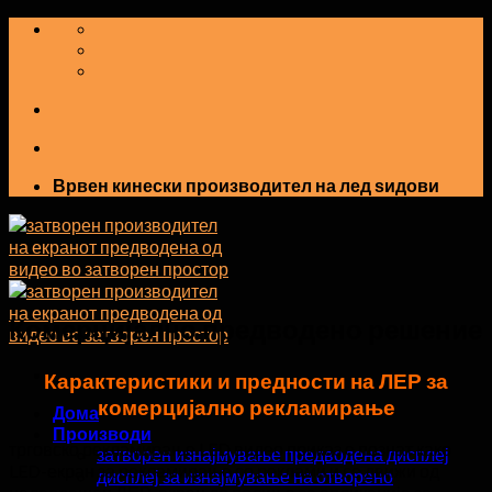
Прескокнете
на
содржината
Врвен кинески производител на лед ѕидови
Комерцијално предводено решение
Карактеристики и предности на ЛЕР за
комерцијално рекламирање
Дома
Производи
трговско рекламирање LED видео приказ е познат како
затворен изнајмување предводена дисплеј
LED-екран за рекламирање со реклами,и се движи од
дисплеј за изнајмување на отворено