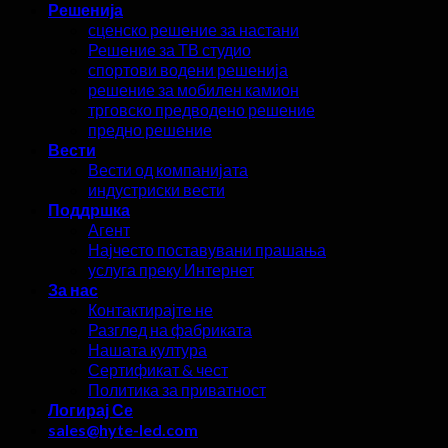
Решенија
сценско решение за настани
Решение за ТВ студио
спортови водени решенија
решение за мобилен камион
трговско предводено решение
предно решение
Вести
Вести од компанијата
индустриски вести
Поддршка
Агент
Најчесто поставувани прашања
услуга преку Интернет
За нас
Контактирајте не
Разглед на фабриката
Нашата култура
Сертификат & чест
Политика за приватност
Логирај Се
sales@hyte-led.com