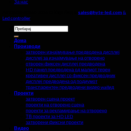
За нас
Авторско право 2026 ©
Хајт Лед &
sales@hyte-led.com
&
Led controller
Пребарај
за:
Дома
Производи
затворен изнајмување предводена дисплеј
дисплеј за изнајмување на отворено
отворен фиксен дисплеј предводена
HD панел предводена од малиот терен
креативен дисплеј со фиксен предводник
дисплеј предводена од подиумот
транспарентен предводени видео wallид
Проекти
затворен сцена проект
проекти на отворено сцена
проекти за рекламирање на отворено
ТВ проекти за HD LED
затворени фиксни проекти
Видео