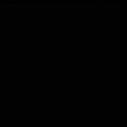
за танц има силна заштитна обвивка и може да биде опремен