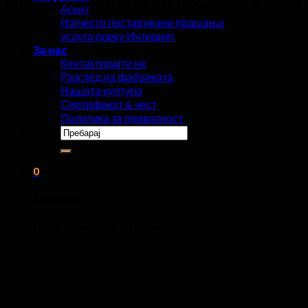
со традиционалниот LED дисплеј, LED дисплејот за подиум 
Агент
Најчесто поставувани прашања
услуга преку Интернет
За нас
Контактирајте не
Разглед на фабриката
Нашата култура
Сертификат & чест
Политика за приватност
Пребарај
за:
0
Количка
Нема производи во количката.