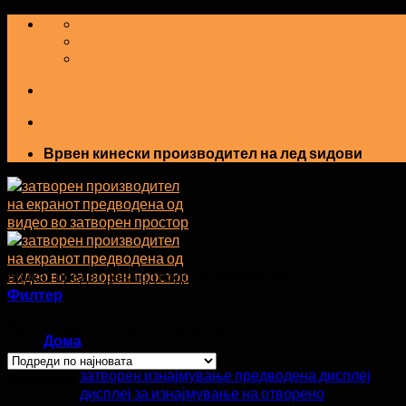
Прескокнете
на
содржината
Врвен кинески производител на лед ѕидови
приказ предводена од подот за танцување
Филтер
Прикажувајќи ги сите 11 резултати
Дома
Производи
затворен изнајмување предводена дисплеј
Категории
дисплеј за изнајмување на отворено