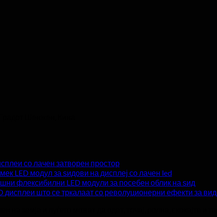
 Градот Шенжен, Кина
исплеи со лачен затворен простор
 мек LED модул за ѕидови на дисплеј со лачен led
шни флексибилни LED модули за посебен облик на ѕид
 дисплеи што се тркалаат со револуционерни ефекти за ви
на земја и луѓето можат да одат, трчај, ролна, скокајте и та