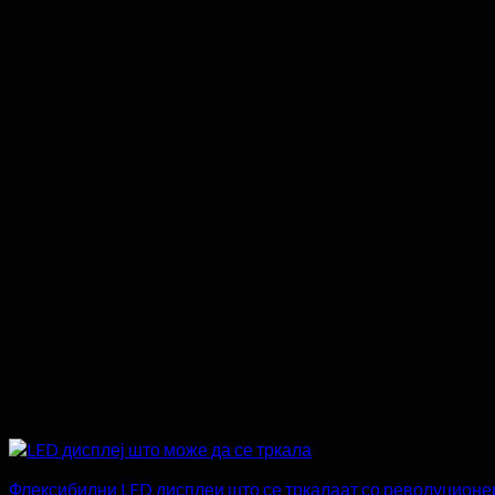
Флексибилни LED дисплеи што се тркалаат со револуционе