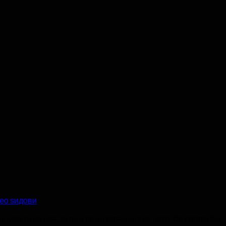
део ѕидови
нцувајте на неа, дури и во интеракција со него; Во споредба