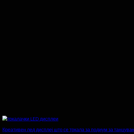
Креативен лед дисплеј што се тркала за подиум за танцува