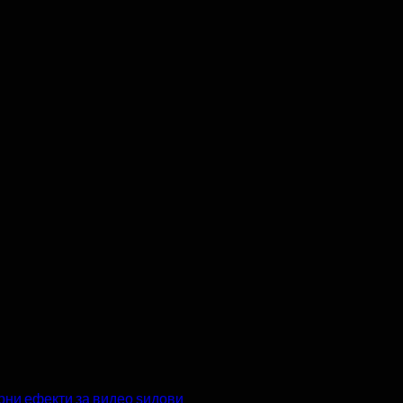
рни ефекти за видео ѕидови