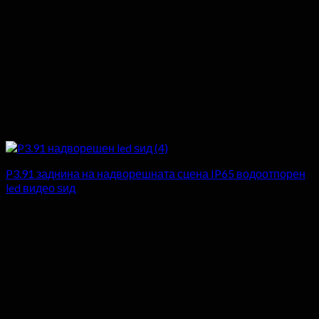
P3.91 заднина на надворешната сцена IP65 водоотпорен
led видео ѕид