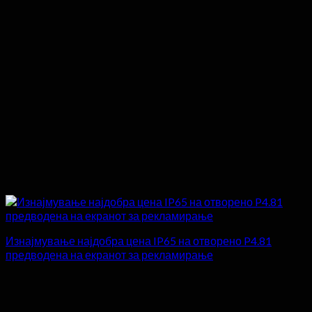
Изнајмување најдобра цена IP65 на отворено P4.81
предводена на екранот за рекламирање