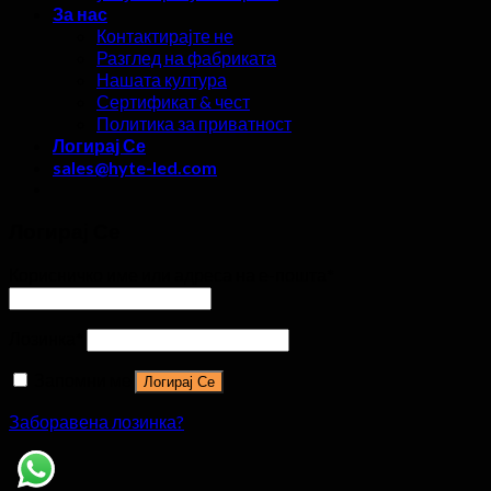
За нас
Контактирајте не
Разглед на фабриката
Нашата култура
Сертификат & чест
Политика за приватност
Логирај Се
sales@hyte-led.com
Логирај Се
Корисничко име или адреса на е-пошта
*
Лозинка
*
Запомни ме
Логирај Се
Заборавена лозинка?