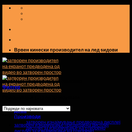
Прескокнете
на
содржината
Врвен кинески производител на лед ѕидови
дисплеј за изнајмување на отворено
Филтер
Прикажување 1–12 од 30 резултати
Дома
Категории
Производи
затворен изнајмување предводена дисплеј
затворен изнајмување предводена дисплеј
дисплеј за изнајмување на отворено
дисплеј за изнајмување на отворено