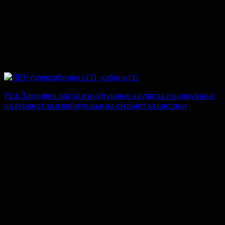
P2.6 Закривен лак за изнајмување на лак за изнајмување
на екранот за изнајмување на екранот за настани