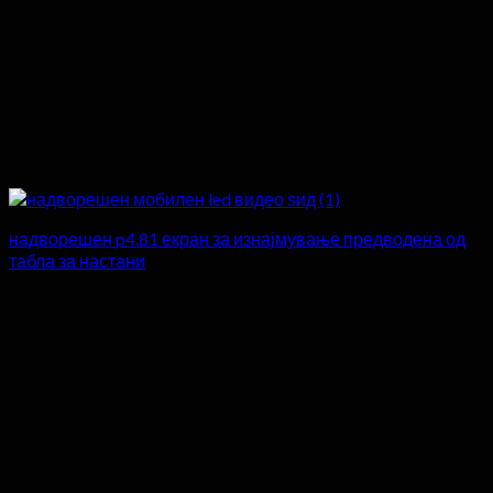
надворешен p4.81 екран за изнајмување предводена од
табла за настани