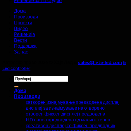
Решение за ТВ студио
четири
детали
Дома
не
Производи
смеат
Проекти
да
Видео
се
Решенија
игнорираат!
Вести
Поддршка
За нас
Авторско право 2026 ©
Хајт Лед &
sales@hyte-led.com
&
Led controller
Пребарај
за:
Дома
Производи
затворен изнајмување предводена дисплеј
дисплеј за изнајмување на отворено
отворен фиксен дисплеј предводена
HD панел предводена од малиот терен
креативен дисплеј со фиксен предводник