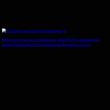
висока стапка на освежување 3840 P3.91 надворешна
водоотпорна фаза позадина предводена од идот